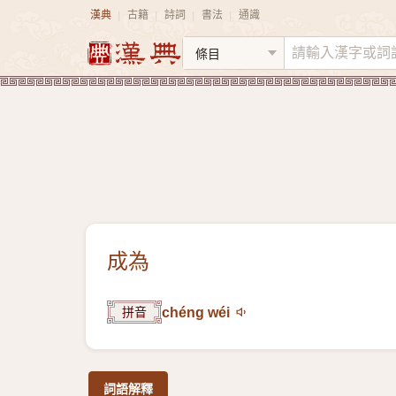
漢典
古籍
詩詞
書法
通識
|
|
|
|
成為
拼音
chéng wéi
詞語解釋