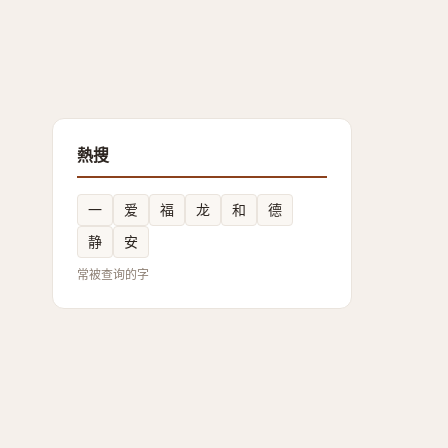
熱搜
一
爱
福
龙
和
德
静
安
常被查询的字