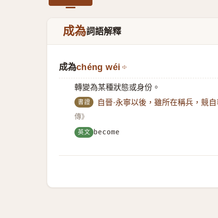
成為
詞語解釋
成為
chéng wéi
轉變為某種狀態或身份。
書證
自晉·永寧以後，雖所在稱兵，競
傳》
英文
become