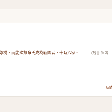
自尊樹，而能建邦命氏成為戰國者，十有六家。
——
《魏書·崔鴻
反