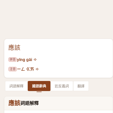
應該
拼音
yīng gāi
注音
ㄧㄥ ㄍㄞ
詞語解釋
國語辭典
近反義詞
翻譯
應該
詞語解釋