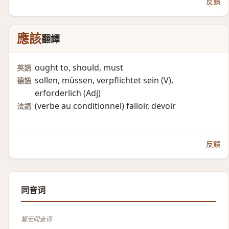
反饋
應該
翻譯
ought to, should, must
英語
sollen, müssen, verpflichtet sein (V)​,
德語
erforderlich (Adj)​
(verbe au conditionnel)​ falloir, devoir
法語
反饋
同音词
暂无同音词