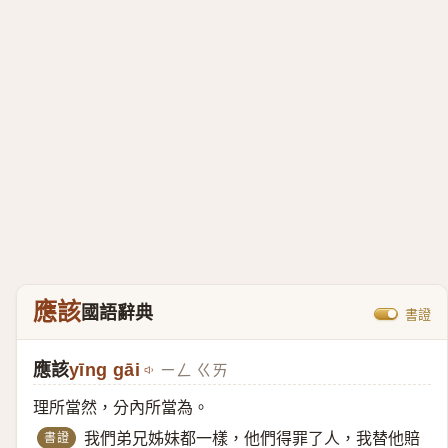
應該
國語辭典
書證
應該
yīng gāi
ㄧㄥ ㄍㄞ
理所當然，分內所當為。
書證
我們弟兄姊妹都一樣，他們得罪了人，我替他賠