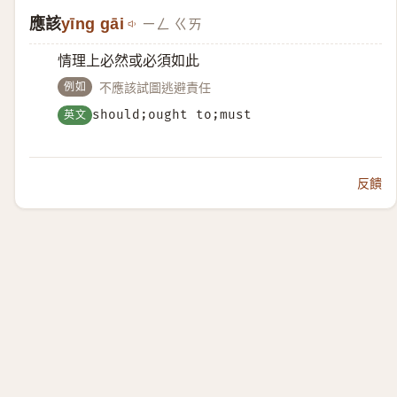
應該
yīng gāi
ㄧㄥ ㄍㄞ
情理上必然或必須如此
例如
不應該試圖逃避責任
英文
should;ought to;must
反饋