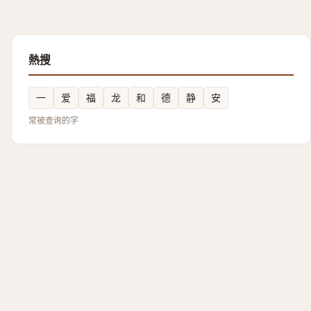
熱搜
一
爱
福
龙
和
德
静
安
常被查询的字