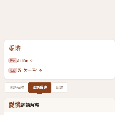
愛憐
拼音
ài lián
注音
ㄞˋ ㄌㄧㄢˊ
詞語解釋
國語辭典
翻譯
愛憐
詞語解釋