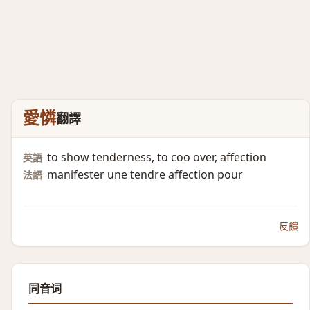
愛憐
翻譯
to show tenderness, to coo over, affection
英語
manifester une tendre affection pour
法語
反饋
同音词