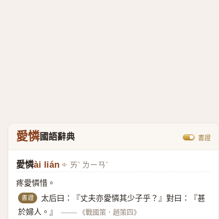
愛憐
國語辭典
書證
愛憐
ài lián
ㄞˋ ㄌㄧㄢˊ
疼愛憐惜。
書證
太后曰：『丈夫亦愛憐其少子乎？』對曰：『甚
於婦人。』
——
《戰國策．趙策四》