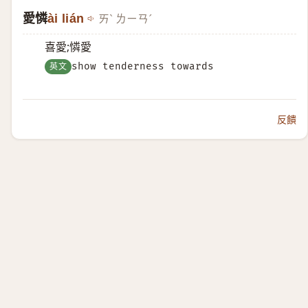
愛憐
ài lián
ㄞˋ ㄌㄧㄢˊ
喜愛;憐愛
英文
show tenderness towards
反饋