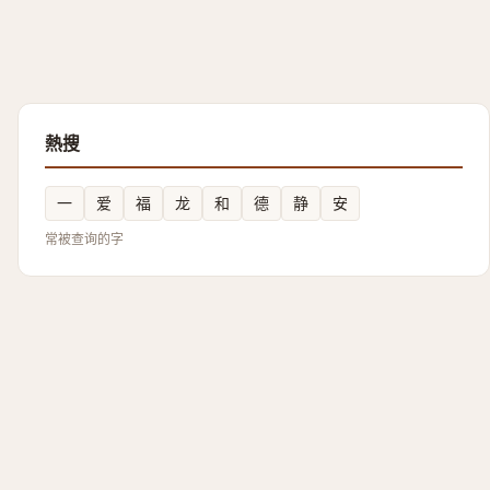
熱搜
一
爱
福
龙
和
德
静
安
常被查询的字