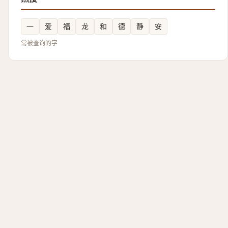
一
爱
福
龙
和
德
静
安
常被查询的字