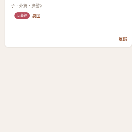
子．外篇．廣譬》
反義詞
卖国
反饋