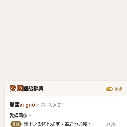
愛國
國語辭典
書證
愛國
ài guó
ㄞˋ ㄍㄨㄛˊ
愛護國家。
書證
烈士之愛國也如家，奉君也如親。
——
《抱朴