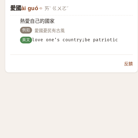
愛國
ài guó
ㄞˋ ㄍㄨㄛˊ
熱愛自己的國家
例如
愛國憂民有古風
英文
love one’s country;be patriotic
反饋