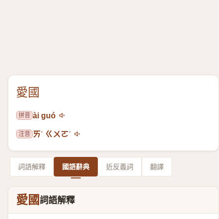
愛國
拼音
ài guó
注音
ㄞˋ ㄍㄨㄛˊ
詞語解釋
國語辭典
近反義詞
翻譯
愛國
詞語解釋