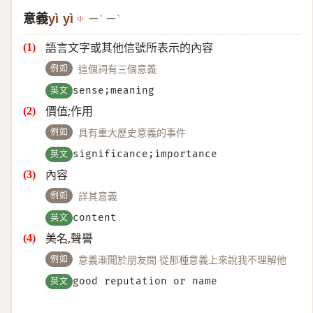
意義
yì yì
ㄧˋ ㄧˋ
語言文字或其他信號所表示的內容
例如
這個詞有三個意義
英文
sense;meaning
價值;作用
例如
具有重大歷史意義的事件
英文
significance;importance
內容
例如
詳其意義
英文
content
美名,聲譽
例如
意義漸聞於朋友間 從那種意義上來說我不理解他
英文
good reputation or name