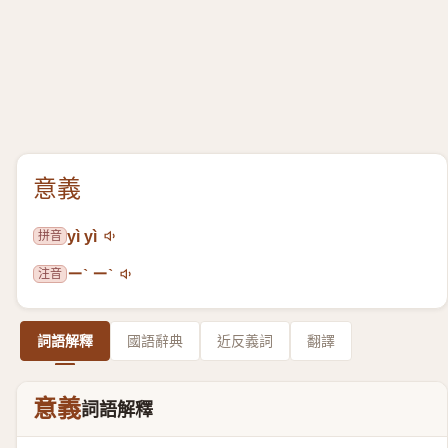
意義
拼音
yì yì
注音
ㄧˋ ㄧˋ
詞語解釋
國語辭典
近反義詞
翻譯
意義
詞語解釋