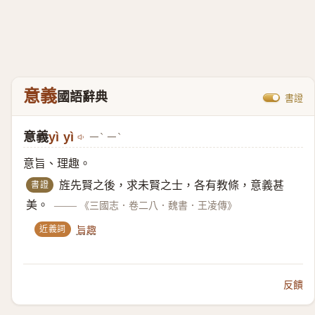
意義
國語辭典
書證
意義
yì yì
ㄧˋ ㄧˋ
意旨、理趣。
書證
旌先賢之後，求未賢之士，各有教條，意義甚
美。
——
《三國志．卷二八．魏書．王凌傳》
近義詞
旨趣
反饋