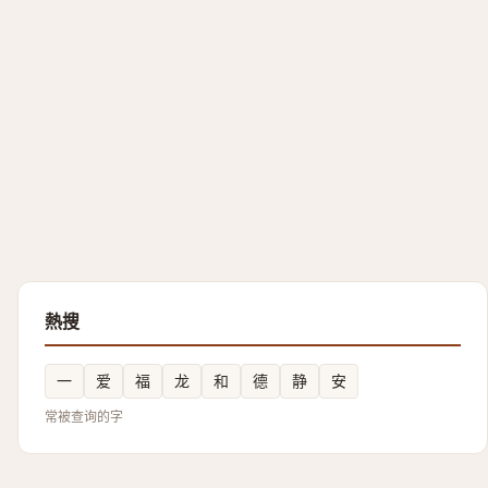
熱搜
一
爱
福
龙
和
德
静
安
常被查询的字