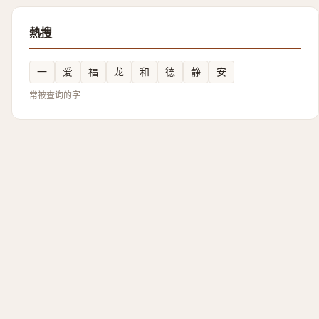
熱搜
一
爱
福
龙
和
德
静
安
常被查询的字