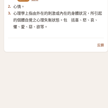
心情。
2.
心理學上指由外在的刺激或內在的身體狀況，所引起
3.
的個體自覺之心理失衡狀態。包 括喜、怒、哀、
懼、愛、惡、欲等。
反饋