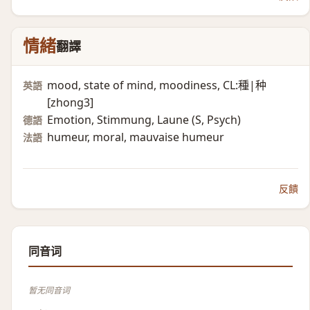
情緒
翻譯
mood, state of mind, moodiness, CL:種|种
英語
[zhong3]
Emotion, Stimmung, Laune (S, Psych)​
德語
humeur, moral, mauvaise humeur
法語
反饋
同音词
暂无同音词