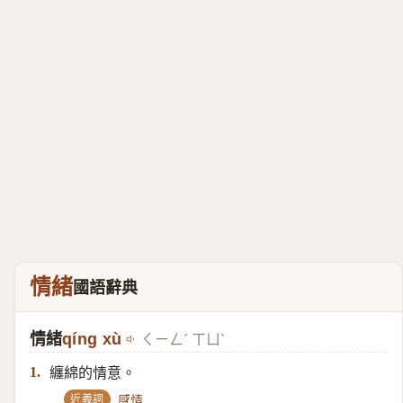
情緒
國語辭典
情緒
qíng xù
ㄑㄧㄥˊ ㄒㄩˋ
纏綿的情意。
1.
近義詞
感情