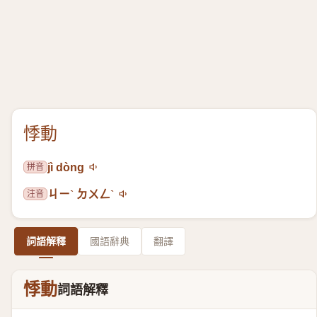
悸動
拼音
jì dòng
注音
ㄐㄧˋ ㄉㄨㄥˋ
詞語解釋
國語辭典
翻譯
悸動
詞語解釋