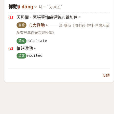
悸動
jì dòng
ㄐㄧˋ ㄉㄨㄥˋ
因恐懼、緊張等情緒導致心跳加速。
書證
心大悸動。
——
漢·應劭《風俗通·怪神·世間人家
多有見赤白光為變怪者》
英文
palpitate
情緒激動。
英文
excited
反饋