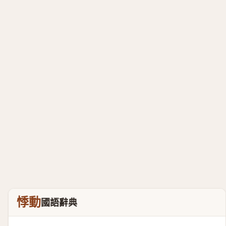
悸動
國語辭典