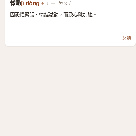
悸動
jì dòng
ㄐㄧˋ ㄉㄨㄥˋ
因恐懼緊張、情緒激動，而致心跳加速。
反饋