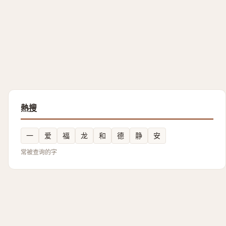
熱搜
一
爱
福
龙
和
德
静
安
常被查询的字