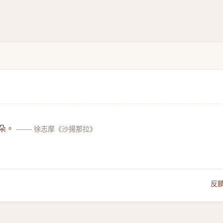
朵。
——
徐志摩《沙揚那拉》
反