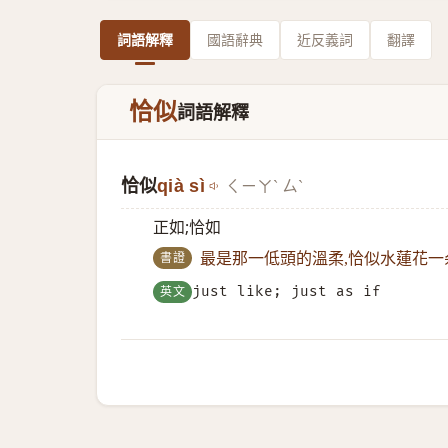
詞語解釋
國語辭典
近反義詞
翻譯
恰似
詞語解釋
恰似
qià sì
ㄑㄧㄚˋ ㄙˋ
正如;恰如
書證
最是那一低頭的溫柔,恰似水蓮花一
英文
just like; just as if