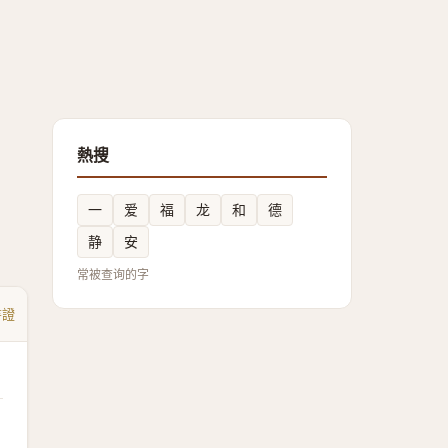
熱搜
一
爱
福
龙
和
德
静
安
常被查询的字
書證