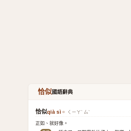
恰似
國語辭典
恰似
qià sì
ㄑㄧㄚˋ ㄙˋ
正如、就好像。