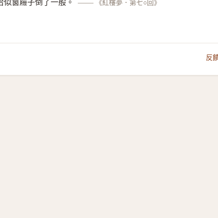
恰似窗屜子倒了一般。
——
《紅樓夢．第七○回》
反