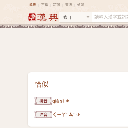
漢典
古籍
詩詞
書法
通識
|
|
|
|
恰似
拼音
qià sì
注音
ㄑㄧㄚˋ ㄙˋ