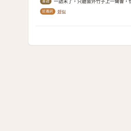
書證
一語未了，只聽窗外竹子上一聲響，
近義詞
好似