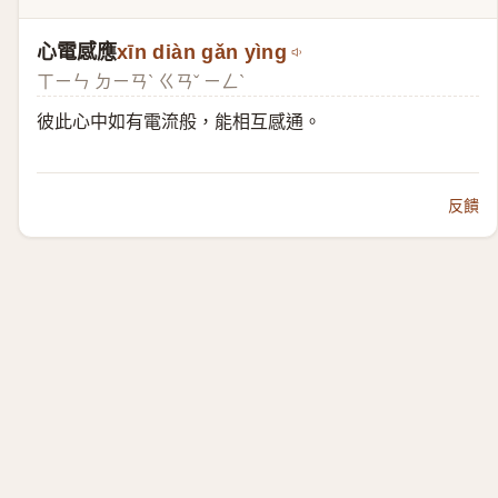
心電感應
xīn diàn gǎn yìng
ㄒㄧㄣ ㄉㄧㄢˋ ㄍㄢˇ ㄧㄥˋ
彼此心中如有電流般，能相互感通。
反饋