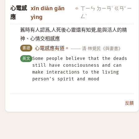
心電感
xīn diàn gǎn
ㄒㄧㄣ ㄉㄧㄢˋ ㄍㄢˇ ㄧ
ㄥˋ
應
yìng
舊時有人認爲,人死後心靈還有知覺,能與活人的精
神、心情交相感應
書證
心電感應有道。
——
清·林覺民《與妻書》
英文
Some people believe that the deads
still have consciousness and can
make interactions to the living
person's spirit and mood
反饋