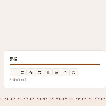
熱搜
一
爱
福
龙
和
德
静
安
常被查询的字