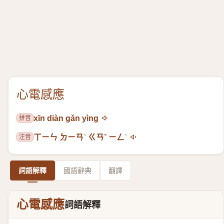
心電感應
拼音
xīn diàn gǎn yìng
注音
ㄒㄧㄣ ㄉㄧㄢˋ ㄍㄢˇ ㄧㄥˋ
詞語解釋
國語辭典
翻譯
心電感應
詞語解釋