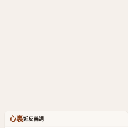
心裏
近反義詞