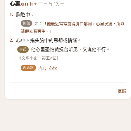
心裏
xīn li
ㄒㄧㄣ ˙ㄌㄧ
胸腔中。
1.
例如
如：
「他最近常常觉得胸口郁闷，心里发痛，所以
请假去看医生。」
心中。指头脑中的思想或情绪。
2.
書證
他心里恐怕黄抚台听见，又说他不行。
——
《文明小史．第五○回》
近義詞
内心
心坎
反饋