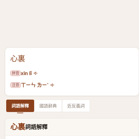
心裏
拼音
xīn lǐ
注音
ㄒㄧㄣ ㄌㄧˇ
詞語解釋
國語辭典
近反義詞
心裏
詞語解釋