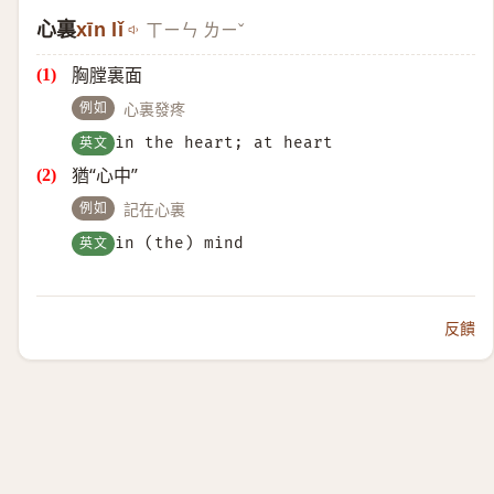
心裏
xīn lǐ
ㄒㄧㄣ ㄌㄧˇ
胸膛裏面
例如
心裏發疼
英文
in the heart; at heart
猶“心中”
例如
記在心裏
英文
in (the) mind
反饋