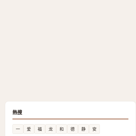
熱搜
一
爱
福
龙
和
德
静
安