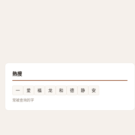
熱搜
一
爱
福
龙
和
德
静
安
常被查询的字