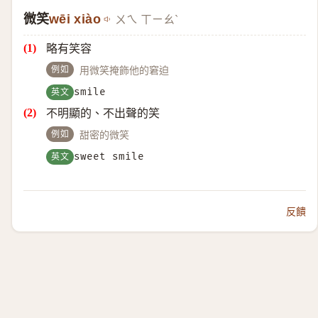
微笑
wēi xiào
ㄨㄟ ㄒㄧㄠˋ
略有笑容
例如
用微笑掩飾他的窘迫
英文
smile
不明顯的、不出聲的笑
例如
甜密的微笑
英文
sweet smile
反饋