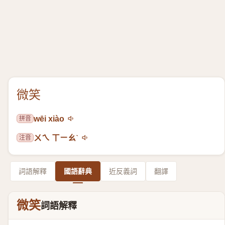
微笑
拼音
wēi xiào
注音
ㄨㄟ ㄒㄧㄠˋ
詞語解釋
國語辭典
近反義詞
翻譯
微笑
詞語解釋