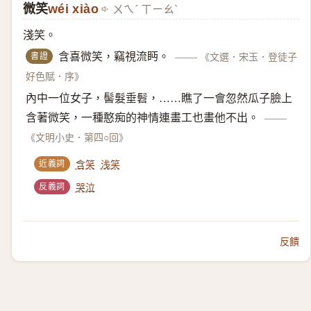
微笑
wéi xiào
ㄨㄟˊ ㄒㄧㄠˋ
淺笑。
書證
含喜微笑，竊視流眄。
——
《文選．宋玉．登徒子
好色賦．序》
內中一位女子，髻髮垂髫，……瞧了一會忽然瓜子臉上
含著微笑，一種憨痴的神情連畫工也畫他不出。
——
《文明小史．第四○回》
近義詞
含笑
浅笑
反義詞
哭泣
反饋