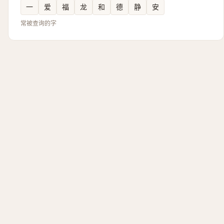
一
爱
福
龙
和
德
静
安
常被查询的字