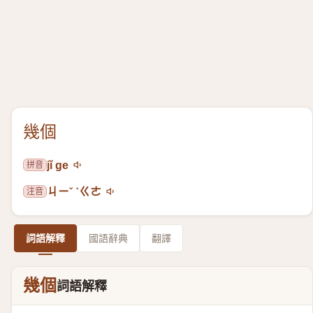
幾個
拼音
jǐ ge
注音
ㄐㄧˇ ˙ㄍㄜ
詞語解釋
國語辭典
翻譯
幾個
詞語解釋