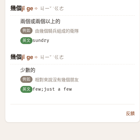
幾個
jǐ ge
ㄐㄧˇ ˙ㄍㄜ
兩個或兩個以上的
例如
由幾個騎兵組成的衛隊
英文
sundry
幾個
jǐ ge
ㄐㄧˇ ˙ㄍㄜ
少數的
例如
相對來說沒有幾個朋友
英文
few;just a few
反饋