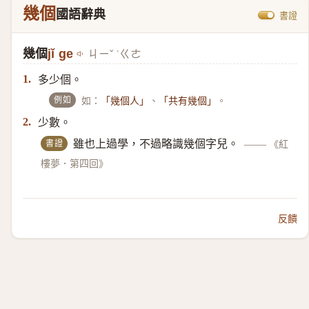
幾個
國語辭典
書證
幾個
jǐ ge
ㄐㄧˇ ˙ㄍㄜ
多少個。
1.
例如
如：
、
。
「幾個人」
「共有幾個」
少數。
2.
書證
雖也上過學，不過略識幾個字兒。
——
《紅
樓夢．第四回》
反饋