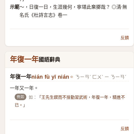
示範
～，日復一日，生涯幾何，寧堪此棄擲哉？ ◎清·無
名氏《杜詩言志》卷一
反饋
年復一年
國語辭典
年復一年
nián fù yī nián
ㄋㄧㄢˊ ㄈㄨˋ ㄧ ㄋㄧㄢˊ
一年又一年。
例如
如：
「王先生鍥而不捨勤習武術，年復一年，精進不
已。」
反饋