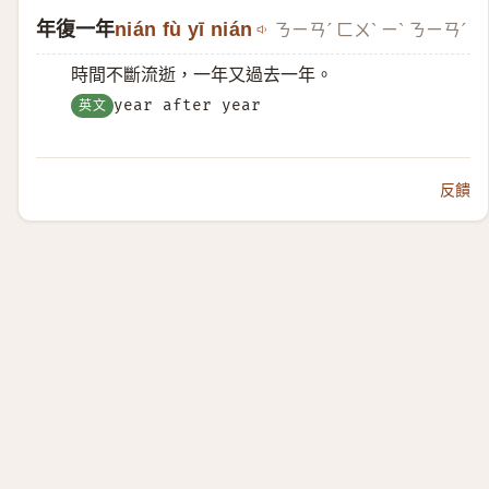
年復一年
nián fù yī nián
ㄋㄧㄢˊ ㄈㄨˋ ㄧˋ ㄋㄧㄢˊ
時間不斷流逝，一年又過去一年。
英文
year after year
反饋