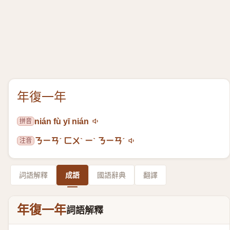
年復一年
拼音
nián fù yī nián
注音
ㄋㄧㄢˊ ㄈㄨˋ ㄧˋ ㄋㄧㄢˊ
詞語解釋
成語
國語辭典
翻譯
年復一年
詞語解釋