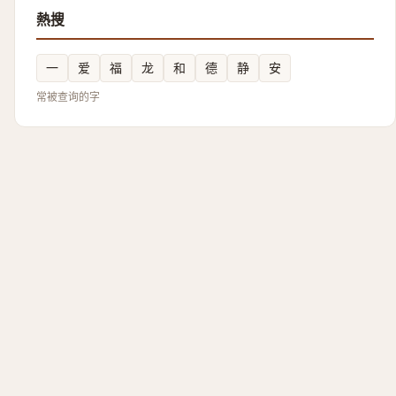
熱搜
一
爱
福
龙
和
德
静
安
常被查询的字