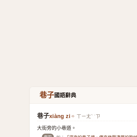
巷子
國語辭典
巷子
xiàng zi
ㄒㄧㄤˋ ˙ㄗ
大街旁的小巷道。
例如