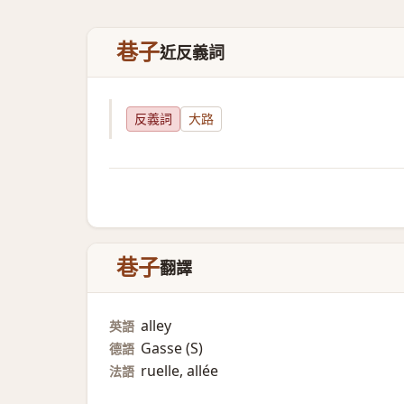
巷子
近反義詞
反義詞
大路
巷子
翻譯
alley
英語
Gasse (S)​
德語
ruelle, allée
法語