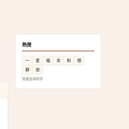
熱搜
一
爱
福
龙
和
德
静
安
常被查询的字