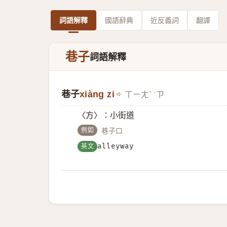
詞語解釋
國語辭典
近反義詞
翻譯
巷子
詞語解釋
巷子
xiàng zi
ㄒㄧㄤˋ ˙ㄗ
〈方〉∶小街道
例如
巷子口
英文
alleyway