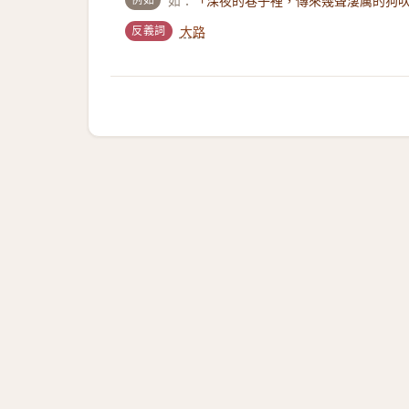
如：
「深夜的巷子裡，傳來幾聲淒厲的狗
反義詞
大路