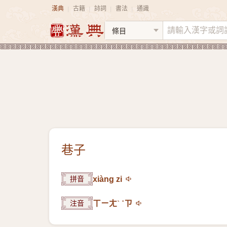
漢典
古籍
詩詞
書法
通識
|
|
|
|
巷子
拼音
xiàng zi
注音
ㄒㄧㄤˋ ˙ㄗ