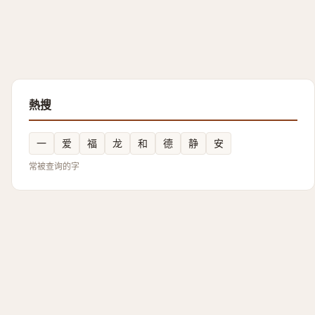
熱搜
一
爱
福
龙
和
德
静
安
常被查询的字