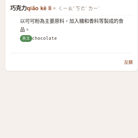
巧克力
qiǎo kè lì
ㄑㄧㄠˇ ㄎㄜˋ ㄌㄧˋ
以可可粉為主要原料，加入糖和香料等製成的食
品。
英文
chocolate
反饋