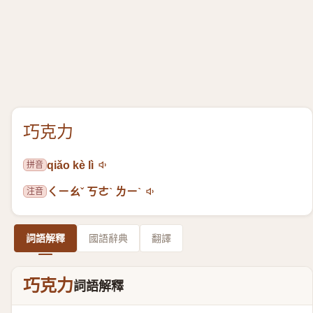
巧克力
拼音
qiǎo kè lì
注音
ㄑㄧㄠˇ ㄎㄜˋ ㄌㄧˋ
詞語解釋
國語辭典
翻譯
巧克力
詞語解釋