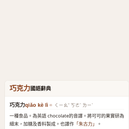
巧克力
國語辭典
巧克力
qiǎo kè lì
ㄑㄧㄠˇ ㄎㄜˋ ㄌㄧˋ
一種食品。為英語 chocolate的音譯。將可可的果實研為
細末，加糖及香料製成。也譯作
。
「朱古力」