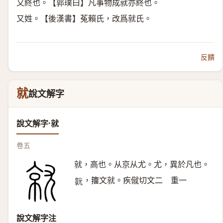
又終也。【郭璞曰】凡事物成就亦終也。
又姓。【後漢書】菟賴氏，改爲就氏。
反饋
就
說文解字
說文解字·就
卷五
就，高也。从京从尤。尤，異於凡也。
，籒文就。疾僦切文二 重一
𡰜
說文解字注