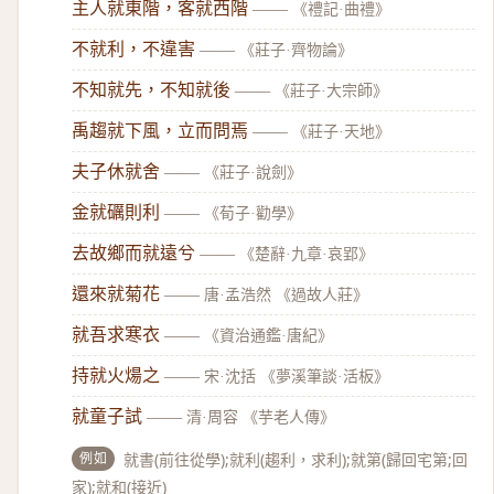
主人就東階，客就西階
——
《禮記·曲禮》
不就利，不違害
——
《莊子·齊物論》
不知就先，不知就後
——
《莊子·大宗師》
禹趨就下風，立而問焉
——
《莊子·天地》
夫子休就舍
——
《莊子·說劍》
金就礪則利
——
《荀子·勸學》
去故鄉而就遠兮
——
《楚辭·九章·哀郢》
還來就菊花
——
唐·孟浩然 《過故人莊》
就吾求寒衣
——
《資治通鑑·唐紀》
持就火煬之
——
宋·沈括 《夢溪筆談·活板》
就童子試
——
清·周容 《芋老人傳》
例如
就書(前往從學);就利(趨利，求利);就第(歸回宅第;回
家);就和(接近)