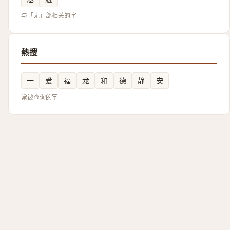
与「尢」部相关的字
熱搜
一
爱
福
龙
和
德
静
安
常被查询的字