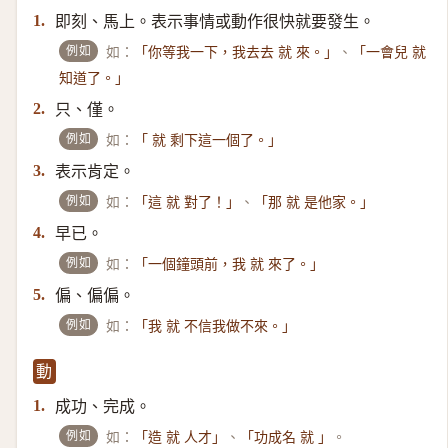
即刻、馬上。表示事情或動作很快就要發生。
1.
例如
如：
、
「你等我一下，我去去 就 來。」
「一會兒 就
知道了。」
只、僅。
2.
例如
如：
「 就 剩下這一個了。」
表示肯定。
3.
例如
如：
、
「這 就 對了！」
「那 就 是他家。」
早已。
4.
例如
如：
「一個鐘頭前，我 就 來了。」
偏、偏偏。
5.
例如
如：
「我 就 不信我做不來。」
動
成功、完成。
1.
例如
如：
、
。
「造 就 人才」
「功成名 就 」