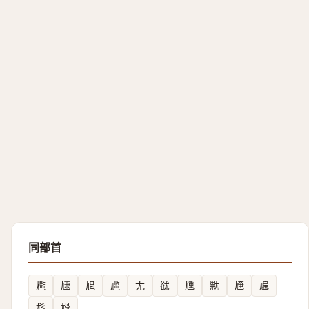
同部首
尷
尲
㞁
尴
尢
㞃
尰
㞊
㞄
㞈
尨
尳