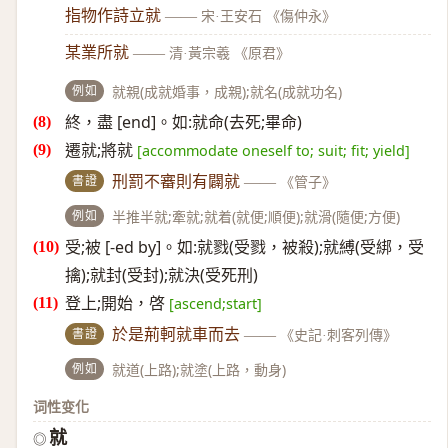
指物作詩立就
——
宋·王安石 《傷仲永》
某業所就
——
清·黃宗羲 《原君》
例如
就親(成就婚事，成親);就名(成就功名)
終，盡 [end]。如:就命(去死;畢命)
遷就;將就
[accommodate oneself to; suit; fit; yield]
書證
刑罰不審則有闢就
——
《管子》
例如
半推半就;牽就;就着(就便;順便);就滑(隨便;方便)
受;被 [-ed by]。如:就戮(受戮，被殺);就縛(受綁，受
擒);就封(受封);就決(受死刑)
登上;開始，啓
[ascend;start]
書證
於是荊軻就車而去
——
《史記·刺客列傳》
例如
就道(上路);就塗(上路，動身)
词性变化
就
◎