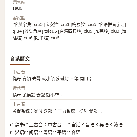
廣東話
zau6
客家話
[客英字典] ciu5 [宝安腔] ciu3 [梅县腔] ciu5 [客语拼音字汇]
qiu4 [沙头角腔] tsieu5 [台湾四县腔] ciu5 [东莞腔] ciu3 [海
陆腔] ciu6 [陆丰腔] ciu6
音系簡文
中古音
從母 宥韻 去聲 就小韻 疾僦切 三等 開口；
近代音
精母 尤侯韻 去聲 就小空；
上古音
黄侃系统：從母 沃部 ；王力系统：從母 覺部 ；
韵书
上古音
中古音
官话
晋语
吴语
赣语
|
湘语
闽语
粤语
平话
客语