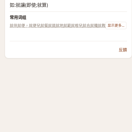
如:就讓(即使;就算)
常用词组
就伴
就便，就便兒
就餐
就道
就地
就範
就根兒
就合
就殲
就教
显示更多...
反饋