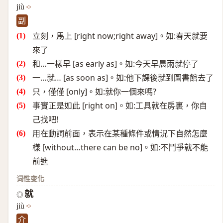
jiù
副
立刻，馬上 [right now;right away]。如:春天就要
來了
和…一樣早 [as early as]。如:今天早晨雨就停了
一…就… [as soon as]。如:他下課後就到圖書館去了
只，僅僅 [only]。如:就你一個來嗎?
事實正是如此 [right on]。如:工具就在房裏，你自
己找吧!
用在動詞前面，表示在某種條件或情況下自然怎麼
樣 [without…there can be no]。如:不鬥爭就不能
前進
词性变化
就
◎
jiù
介