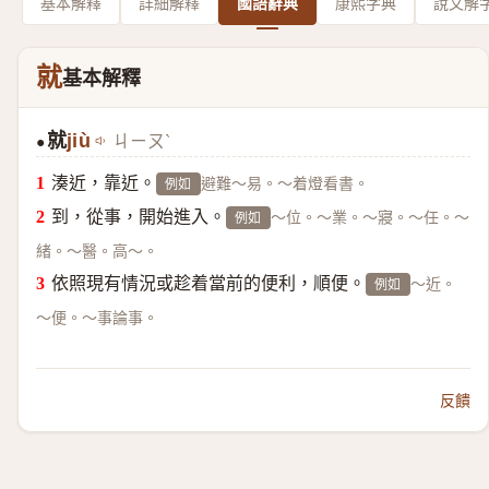
基本解釋
詳細解釋
國語辭典
康熙字典
說文解
就
基本解釋
就
jiù
ㄐㄧㄡˋ
●
湊近，靠近。
避難～易。～着燈看書。
例如
到，從事，開始進入。
～位。～業。～寢。～任。～
例如
緒。～醫。高～。
依照現有情況或趁着當前的便利，順便。
～近。
例如
～便。～事論事。
反饋