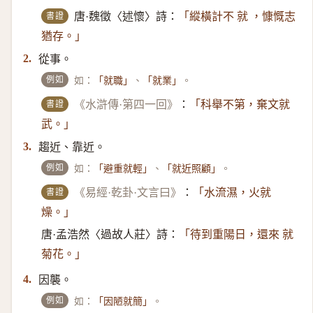
書證
唐·魏徵〈述懷〉詩：
「縱橫計不 就 ，慷慨志
猶存。」
從事。
2.
例如
如：
、
。
「就職」
「就業」
書證
《水滸傳·第四一回》
：
「科舉不第，棄文就
武。」
趨近、靠近。
3.
例如
如：
、
。
「避重就輕」
「就近照顧」
書證
《易經·乾卦·文言曰》
：
「水流濕，火就
燥。」
唐·孟浩然〈過故人莊〉詩：
「待到重陽日，還來 就
菊花。」
因襲。
4.
例如
如：
。
「因陋就簡」