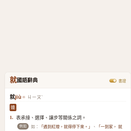
就
國語辭典
書證
就
jiù
ㄐㄧㄡˋ
連
表承接、選擇、讓步等關係之詞。
1.
例如
如：
、
「遇到紅燈，就得停下來。」
「一到家， 就