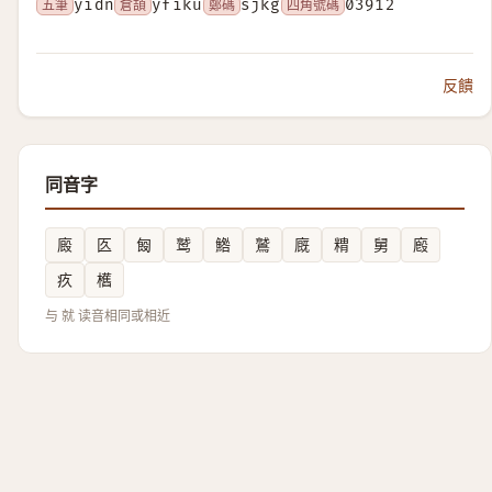
五筆
yidn
倉頡
yfiku
鄭碼
sjkg
四角號碼
03912
反饋
同音字
廄
匛
匓
鹫
鯦
鷲
廐
䊘
舅
廏
疚
欍
与 就 读音相同或相近