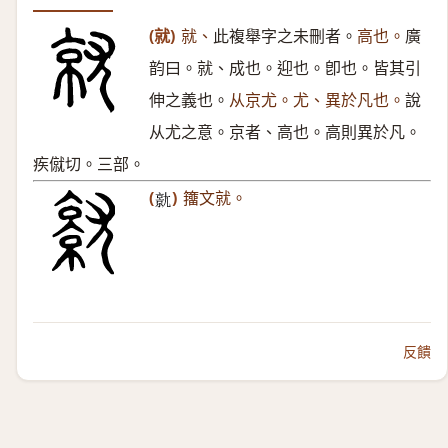
(就)
就、
此複舉字之未刪者。
高也。
廣
韵曰。就、成也。迎也。卽也。皆其引
伸之義也。
从京尤。尤、異於凡也。
說
从尤之意。京者、高也。高則異於凡。
疾僦切。三部。
(
)
籒文就。
𡰗
反饋