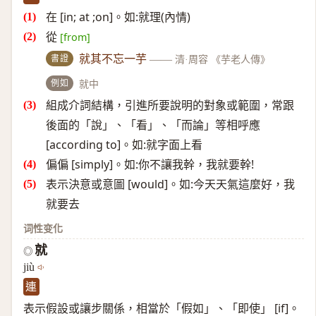
在 [in; at ;on]。如:就理(內情)
從
[from]
書證
就其不忘一芋
——
清·周容 《芋老人傳》
例如
就中
組成介詞結構，引進所要說明的對象或範圍，常跟
後面的「說」、「看」、「而論」等相呼應
[according to]。如:就字面上看
偏偏 [simply]。如:你不讓我幹，我就要幹!
表示決意或意圖 [would]。如:今天天氣這麼好，我
就要去
词性变化
就
◎
jiù
連
表示假設或讓步關係，相當於「假如」、「即使」 [if]。