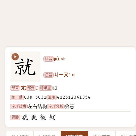
拼音
jiù
注音
ㄐㄧㄡˋ
尢
部首
部外
總筆畫
3
12
統一碼
CJK 5C31
筆順
412512341354
字形結構
字形分析
左右结构
会意
異體