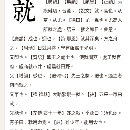
【廣韻】【集韻】【韻會】【正韻】
𠀤
疾僦切，音鷲。【說文】就，高也。从
京，从尤。【徐曰】尤，異也。尤高人
所就之處，語曰：就之如日。會意。
【廣韻】成也，迎也。【詩·邶風】就其深矣，方之舟
之。【周頌】日就月將，學有緝熙于光明。
又卽也。【齊語】聖王之處士也，使就閒燕，處工就官
府，處商就市井，處農就田野。
又【增韻】從也。【禮·檀弓】先王之制，禮也。過之者
俯而就之。
又帀也。【禮·禮器】大路繁纓一就。【註】五采一帀曰
就。
又能也。【左傳·哀十一年】郊之戰，季孫曰：須也弱。
有子曰：就用命焉。【註】雖少年，能用命也。