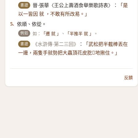
書證
晉·張華〈王公上壽酒食舉樂歌詩表〉：
「是
以一皆因 就 ，不敢有所改易。」
依順、依從。
5.
例如
如：
、
。
「遷 就 」
「半推半 就 」
書證
《水滸傳·第二三回》
：
「武松把半截棒丟在
一邊，兩隻手就勢把大蟲頂花皮肐𦞂地揪住。」
反饋