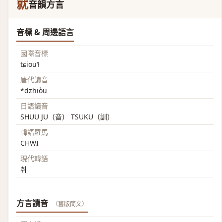
就
音韻方言
音標 & 周邊語言
國際音標
tɕiou˥˧
唐代讀音
*dzhiòu
日語讀音
SHUU JU（音） TSUKU（訓）
韓語羅馬
CHWI
現代韓語
취
方言讀音
（舊版簡文）