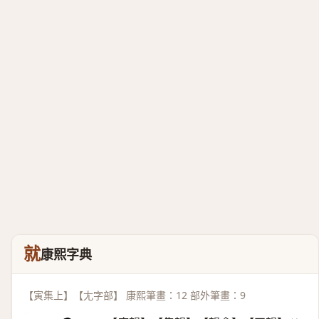
就
康熙字典
【寅集上】【尢字部】 康熙筆畫：12 部外筆畫：9