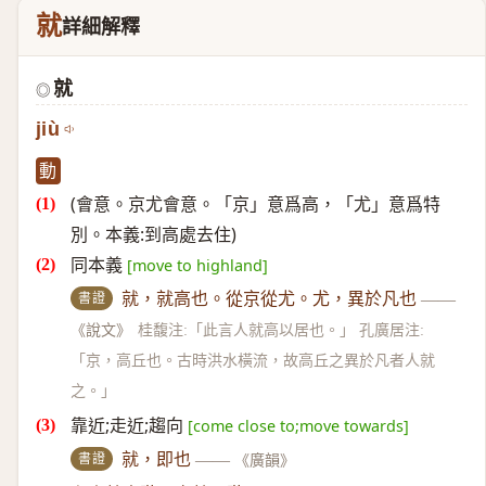
就
詳細解釋
就
◎
jiù
動
(會意。京尤會意。「京」意爲高，「尤」意爲特
別。本義:到高處去住)
同本義
[move to highland]
書證
就，就高也。從京從尤。尤，異於凡也
——
《說文》
桂馥注:「此言人就高以居也。」 孔廣居注:
「京，高丘也。古時洪水橫流，故高丘之異於凡者人就
之。」
靠近;走近;趨向
[come close to;move towards]
書證
就，即也
——
《廣韻》