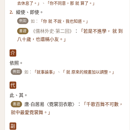
、
去休息了。」
「你不同意，那 就 算了。」
縱使、即使。
2.
例如
如：
「你 就 不說，我也知道。」
書證
《儒林外史·第二回》
：
「若是不進學， 就 到
八十歲，也還稱小友。」
介
依照。
例如
如：
、
「就事論事」
「 就 原來的規畫加以調整。」
代
此、其。
書證
唐·白居易〈霓裳羽衣歌〉：
「千歌百舞不可數，
就中最愛霓裳舞。」
副