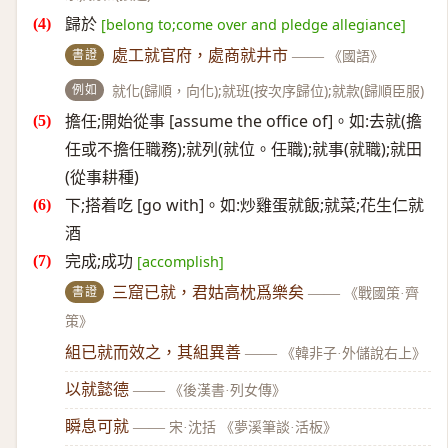
歸於
[belong to;come over and pledge allegiance]
書證
處工就官府，處商就井市
——
《國語》
例如
就化(歸順，向化);就班(按次序歸位);就款(歸順臣服)
擔任;開始從事 [assume the office of]。如:去就(擔
任或不擔任職務);就列(就位。任職);就事(就職);就田
(從事耕種)
下;搭着吃 [go with]。如:炒雞蛋就飯;就菜;花生仁就
酒
完成;成功
[accomplish]
書證
三窟已就，君姑高枕爲樂矣
——
《戰國策·齊
策》
組已就而效之，其組異善
——
《韓非子·外儲說右上》
以就懿德
——
《後漢書·列女傳》
瞬息可就
——
宋·沈括 《夢溪筆談·活板》