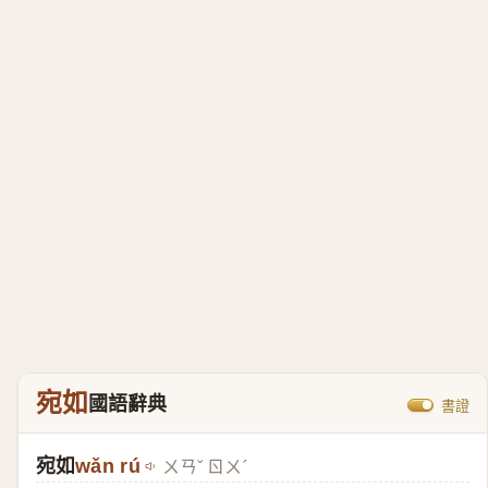
宛如
國語辭典
書證
宛如
wǎn rú
ㄨㄢˇ ㄖㄨˊ