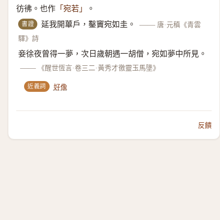
彷彿。也作
。
「宛若」
書證
延我開蓽戶，鑿竇宛如圭。
——
唐·元稹《青雲
驛》詩
妾徐夜曾得一夢，次日歲朝遇一胡僧，宛如夢中所見。
——
《醒世恆言·卷三二·黃秀才徼靈玉馬墬》
近義詞
好像
反饋