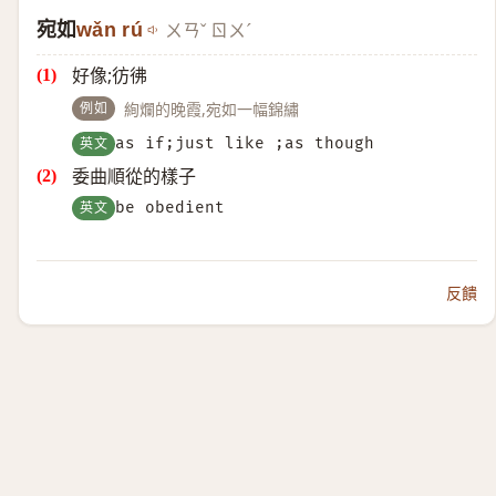
宛如
wǎn rú
ㄨㄢˇ ㄖㄨˊ
好像;彷彿
例如
絢爛的晚霞,宛如一幅錦繡
英文
as if;just like ;as though
委曲順從的樣子
英文
be obedient
反饋