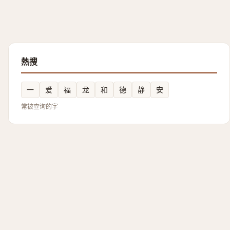
熱搜
一
爱
福
龙
和
德
静
安
常被查询的字