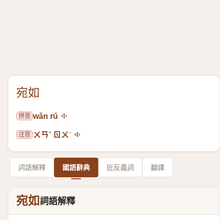
宛如
拼音
wǎn rú
注音
ㄨㄢˇ ㄖㄨˊ
詞語解釋
國語辭典
近反義詞
翻譯
宛如
詞語解釋