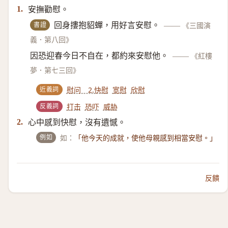
安撫勸慰。
1.
書證
回身摟抱貂蟬，用好言安慰。
——
《三國演
義．第八回》
因恐迎春今日不自在，都約來安慰他。
——
《紅樓
夢．第七三回》
近義詞
慰问 2.快慰
宽慰
欣慰
反義詞
打击
恐吓
威胁
心中感到快慰，沒有遺憾。
2.
例如
如：
「他今天的成就，使他母親感到相當安慰。」
反饋