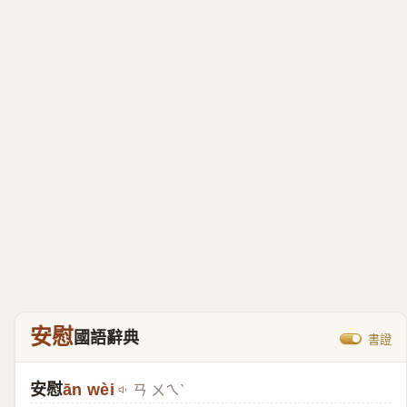
安慰
國語辭典
書證
安慰
ān wèi
ㄢ ㄨㄟˋ