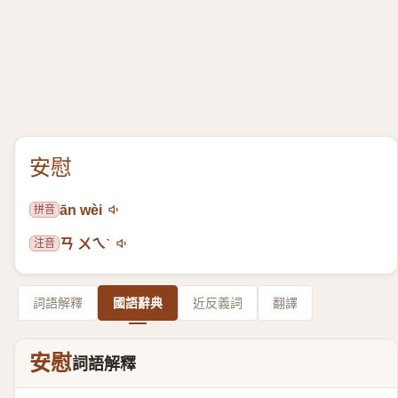
安慰
拼音
ān wèi
注音
ㄢ ㄨㄟˋ
詞語解釋
國語辭典
近反義詞
翻譯
安慰
詞語解釋