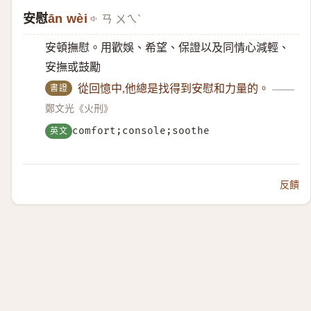
安慰
ān wèi
ㄢ ㄨㄟˋ
安頓撫慰。用歡娛、希望、保證以及同情心減輕、
安撫或鼓勵
書證
從回憶中,他總是找得到安慰和力量的。
——
鄭文光《火刑》
英文
comfort;console;soothe
反饋