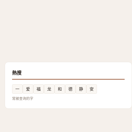
熱搜
一
爱
福
龙
和
德
静
安
常被查询的字