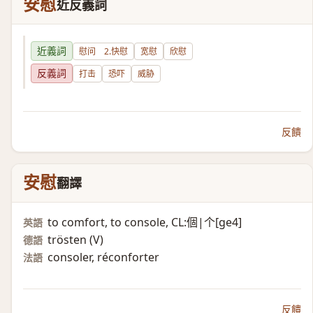
安慰
近反義詞
近義詞
慰问 2.快慰
宽慰
欣慰
反義詞
打击
恐吓
威胁
反饋
安慰
翻譯
to comfort, to console, CL:個|个[ge4]
英語
trösten (V)​
德語
consoler, réconforter
法語
反饋