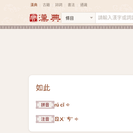
漢典
古籍
詩詞
書法
通識
|
|
|
|
如此
拼音
rú cǐ
注音
ㄖㄨˊ ㄘˇ