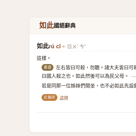
如此
國語辭典
如此
rú cǐ
ㄖㄨˊ ㄘˇ
這樣。
書證
左右皆曰可殺，勿聽。諸大夫皆曰可
曰國人殺之也。如此然後可以為民父母。
若是同那一位姊妹們閒坐，也不必如此先設
近義詞
这样