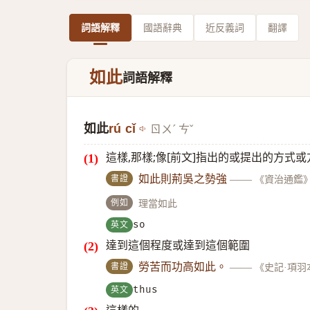
詞語解釋
國語辭典
近反義詞
翻譯
如此
詞語解釋
如此
rú cǐ
ㄖㄨˊ ㄘˇ
這樣,那樣;像[前文]指出的或提出的方式
書證
如此則荊吳之勢強
——
《資治通鑑
例如
理當如此
英文
so
達到這個程度或達到這個範圍
書證
勞苦而功高如此。
——
《史記·項羽
英文
thus