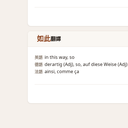
如此
翻譯
in this way, so
英語
derartig (Adj)​, so, auf diese Weise (Adj)​
德語
ainsi, comme ça
法語