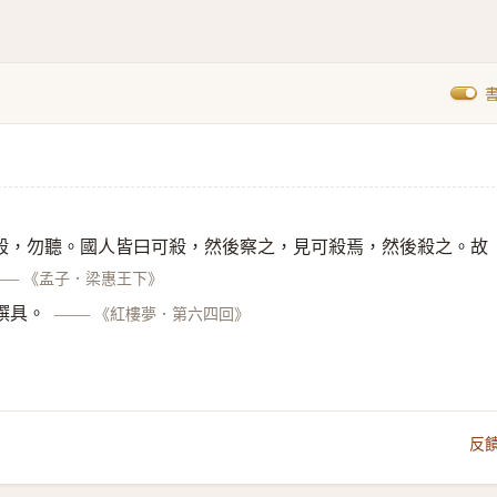
殺，勿聽。國人皆曰可殺，然後察之，見可殺焉，然後殺之。故
——
《孟子．梁惠王下》
饌具。
——
《紅樓夢．第六四回》
反