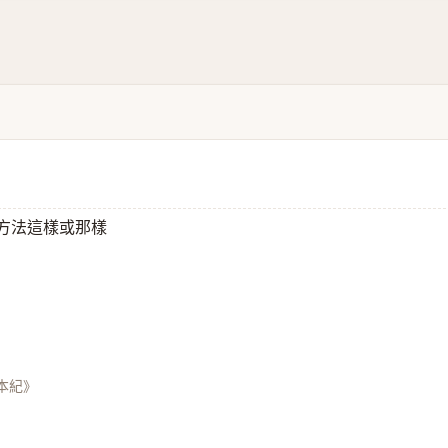
或方法這樣或那樣
》
本紀》