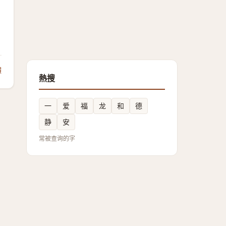
饋
熱搜
一
爱
福
龙
和
德
静
安
常被查询的字