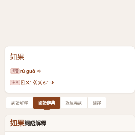
如果
拼音
rú guǒ
注音
ㄖㄨˊ ㄍㄨㄛˇ
詞語解釋
國語辭典
近反義詞
翻譯
如果
詞語解釋