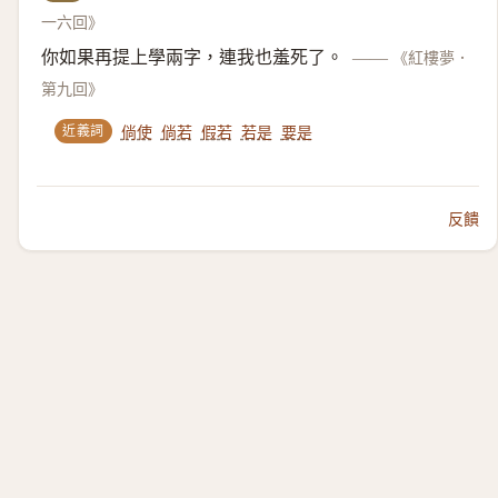
一六回》
你如果再提上學兩字，連我也羞死了。
——
《紅樓夢．
第九回》
近義詞
倘使
倘若
假若
若是
要是
反饋