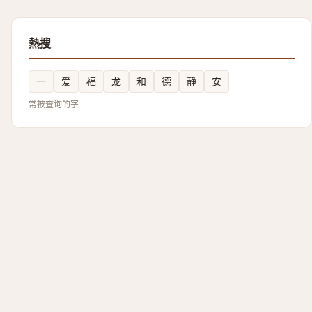
熱搜
一
爱
福
龙
和
德
静
安
常被查询的字