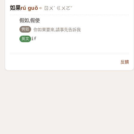
如果
rú guǒ
ㄖㄨˊ ㄍㄨㄛˇ
假如,假使
例如
你如果要來,請事先告訴我
英文
if
反饋