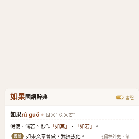
如果
國語辭典
書證
如果
rú guǒ
ㄖㄨˊ ㄍㄨㄛˇ
假使、倘若。也作
、
。
「如其」
「如若」
書證
如果文章會做，我提拔他。
——
《儒林外史．第