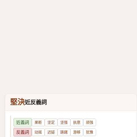
堅決
近反義詞
近義詞
果断
坚定
坚强
执意
顽强
反義詞
动摇
迟疑
踌躇
游移
犹豫