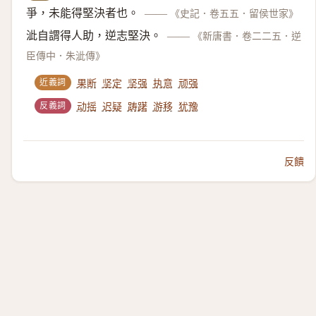
爭，未能得堅決者也。
——
《史記．卷五五．留侯世家》
泚自謂得人助，逆志堅決。
——
《新唐書．卷二二五．逆
臣傳中．朱泚傳》
近義詞
果断
坚定
坚强
执意
顽强
反義詞
动摇
迟疑
踌躇
游移
犹豫
反饋