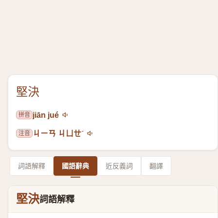
堅決
拼音
jiān jué
注音
ㄐㄧㄢ ㄐㄩㄝˊ
詞語解釋
國語辭典
近反義詞
翻譯
堅決
詞語解釋