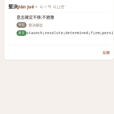
堅決
jiān jué
ㄐㄧㄢ ㄐㄩㄝˊ
意志確定不移;不猶豫
例如
堅決服從
英文
staunch;resolute;determined;firm;persi
反饋