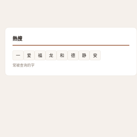
熱搜
一
爱
福
龙
和
德
静
安
常被查询的字