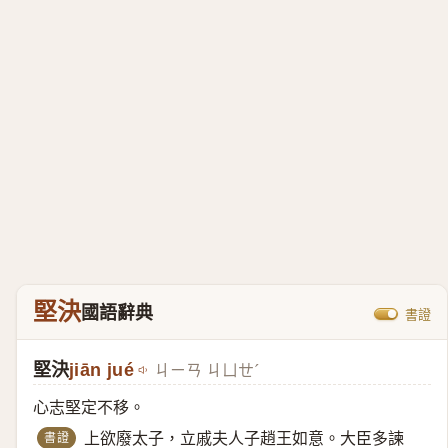
堅決
國語辭典
書證
堅決
jiān jué
ㄐㄧㄢ ㄐㄩㄝˊ
心志堅定不移。
書證
上欲廢太子，立戚夫人子趙王如意。大臣多諫