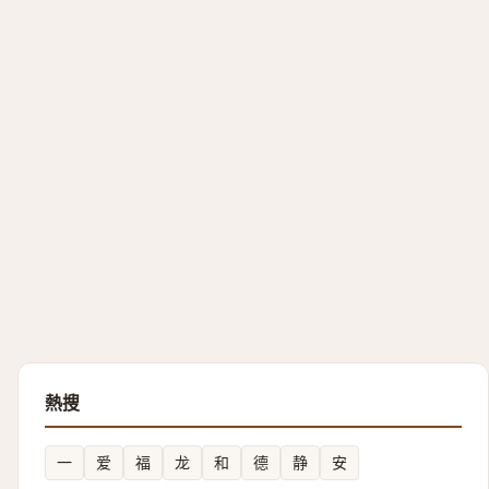
熱搜
一
爱
福
龙
和
德
静
安