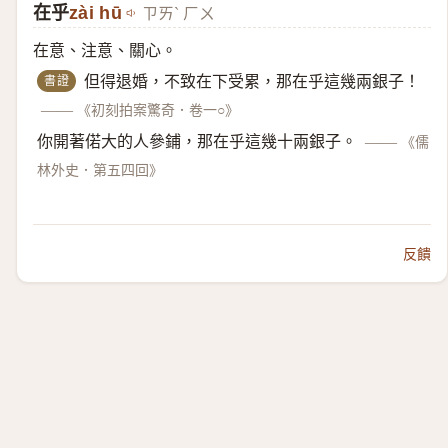
在乎
zài hū
ㄗㄞˋ ㄏㄨ
在意、注意、關心。
書證
但得退婚，不致在下受累，那在乎這幾兩銀子！
——
《初刻拍案驚奇．卷一○》
你開著偌大的人參鋪，那在乎這幾十兩銀子。
——
《儒
林外史．第五四回》
反饋