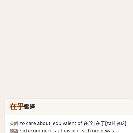
在乎
翻譯
to care about, equivalent of 在於|在于[zai4 yu2]
英語
sich kümmern, aufpassen , sich um etwas
德語