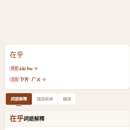
在乎
拼音
zài hu
注音
ㄗㄞˋ ㄏㄨ
詞語解釋
國語辭典
翻譯
在乎
詞語解釋