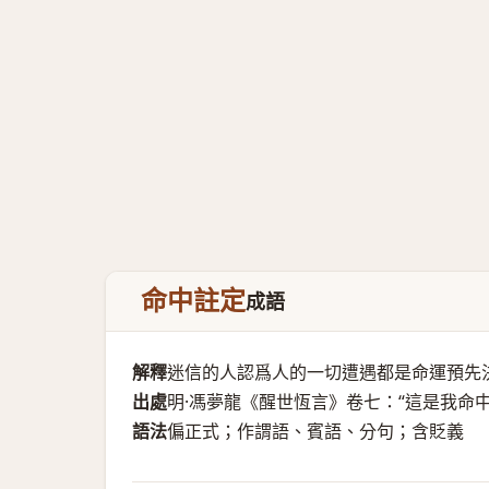
命中註定
成語
解釋
迷信的人認爲人的一切遭遇都是命運預先
出處
明·馮夢龍《醒世恆言》卷七：“這是我命
語法
偏正式；作謂語、賓語、分句；含貶義