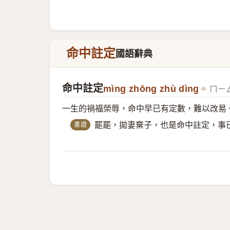
命中註定
國語辭典
命中註定
mìng zhōng zhù dìng
ㄇㄧㄥ
一生的禍福榮辱，命中早已有定數，難以改易
書證
罷罷，拋妻棄子，也是命中註定，事