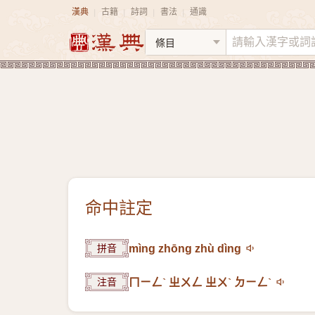
漢典
古籍
詩詞
書法
通識
|
|
|
|
命中註定
拼音
mìng zhōng zhù dìng
注音
ㄇㄧㄥˋ ㄓㄨㄥ ㄓㄨˋ ㄉㄧㄥˋ