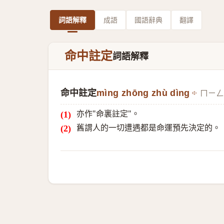
詞語解釋
成語
國語辭典
翻譯
命中註定
詞語解釋
命中註定
mìng zhōng zhù dìng
ㄇㄧㄥˋ
亦作"命裏註定"。
舊謂人的一切遭遇都是命運預先決定的。