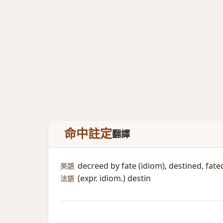
命中註定
翻譯
decreed by fate (idiom)​, destined, fate
英語
(expr. idiom.)​ destin
法語