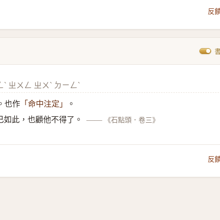
反
ˋ ㄓㄨㄥ ㄓㄨˋ ㄉㄧㄥˋ
。也作
。
「命中注定」
已如此，也顧他不得了。
——
《石點頭．卷三》
反