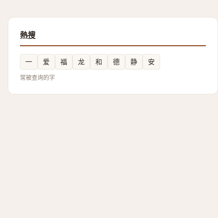
熱搜
一
爱
福
龙
和
德
静
安
常被查询的字