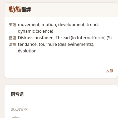
動態
翻譯
movement, motion, development, trend,
英語
dynamic (science)​
Diskussionsfaden, Thread (in Internetforen)​ (S)​
德語
tendance, tournure (des événements)​,
法語
évolution
反饋
同音词
暂无同音词