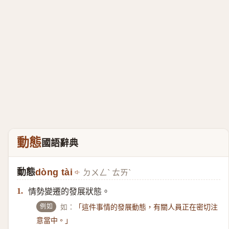
動態
國語辭典
動態
dòng tài
ㄉㄨㄥˋ ㄊㄞˋ
情勢變遷的發展狀態。
1.
例如
如：
「這件事情的發展動態，有關人員正在密切注
意當中。」