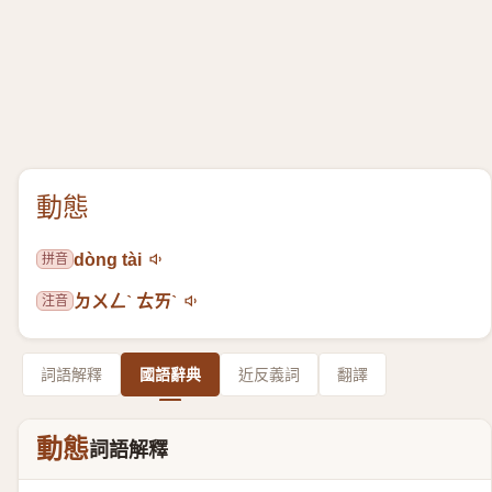
動態
拼音
dòng tài
注音
ㄉㄨㄥˋ ㄊㄞˋ
詞語解釋
國語辭典
近反義詞
翻譯
動態
詞語解釋