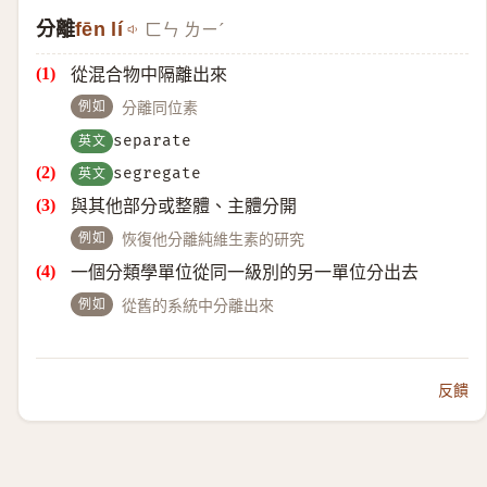
分離
fēn lí
ㄈㄣ ㄌㄧˊ
從混合物中隔離出來
例如
分離同位素
英文
separate
英文
segregate
與其他部分或整體、主體分開
例如
恢復他分離純維生素的研究
一個分類學單位從同一級別的另一單位分出去
例如
從舊的系統中分離出來
反饋