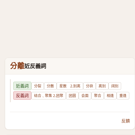
分離
近反義詞
近義詞
分裂
分散
星散 2.别离
分袂
离别
阔别
反義詞
结合﹑聚集 2.团聚
团圆
会面
聚合
相逢
重逢
反饋