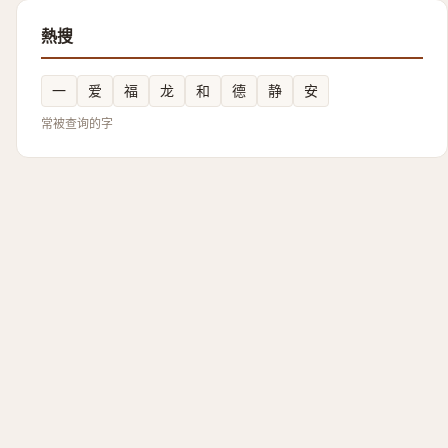
熱搜
一
爱
福
龙
和
德
静
安
常被查询的字