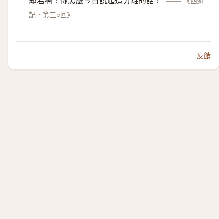
郎君啊！你怎麼今日說起這分離的話？
——
《西遊
記．第三○回》
反饋