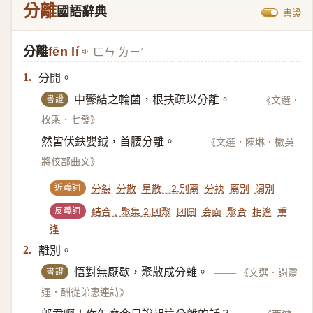
分離
國語辭典
書證
分離
fēn lí
ㄈㄣ ㄌㄧˊ
分開。
1.
書證
中鬱結之輪菌，根扶疏以分離。
——
《文選．
枚乘．七發》
然皆伏鈇嬰鉞，首腰分離。
——
《文選．陳琳．檄吳
將校部曲文》
近義詞
分裂
分散
星散 2.别离
分袂
离别
阔别
反義詞
结合﹑聚集 2.团聚
团圆
会面
聚合
相逢
重
逢
離別。
2.
書證
悟對無厭歇，聚散成分離。
——
《文選．謝靈
運．酬從弟惠連詩》