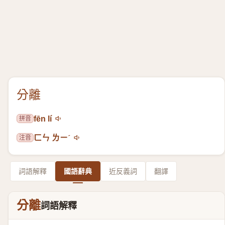
分離
拼音
fēn lí
注音
ㄈㄣ ㄌㄧˊ
詞語解釋
國語辭典
近反義詞
翻譯
分離
詞語解釋