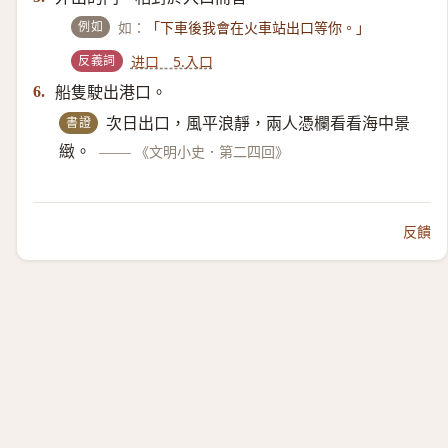
例如
如：
「下車後我會在火車站出口等你。」
反義詞
进口 5.入口
船隻駛出港口。
6.
書證
次日出口，風平浪靜，兩人憑欄看看海中景
緻。
——
《文明小史．第二四回》
反饋