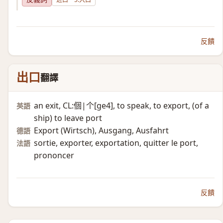
反饋
出口
翻譯
an exit, CL:個|个[ge4], to speak, to export, (of a
英語
ship)​ to leave port
Export (Wirtsch)​, Ausgang, Ausfahrt
德語
sortie, exporter, exportation, quitter le port,
法語
prononcer
反饋