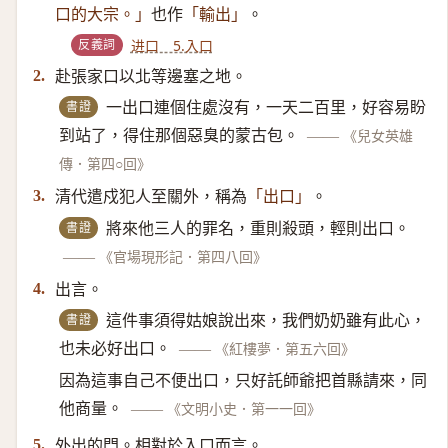
也作
。
口的大宗。」
「輸出」
反義詞
进口 5.入口
赴張家口以北等邊塞之地。
2.
書證
一出口連個住處沒有，一天二百里，好容易盼
到站了，得住那個惡臭的蒙古包。
——
《兒女英雄
傳．第四○回》
清代遣戍犯人至關外，稱為
。
3.
「出口」
書證
將來他三人的罪名，重則殺頭，輕則出口。
——
《官場現形記．第四八回》
出言。
4.
書證
這件事須得姑娘說出來，我們奶奶雖有此心，
也未必好出口。
——
《紅樓夢．第五六回》
因為這事自己不便出口，只好託師爺把首縣請來，同
他商量。
——
《文明小史．第一一回》
外出的門。相對於入口而言。
5.