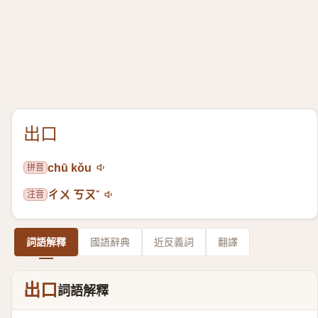
出口
拼音
chū kǒu
注音
ㄔㄨ ㄎㄡˇ
詞語解釋
國語辭典
近反義詞
翻譯
出口
詞語解釋