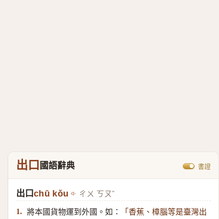
出口
國語辭典
書證
出口
chū kǒu
ㄔㄨ ㄎㄡˇ
將本國貨物運到外國。如：
1.
「香蕉、樟腦等是臺灣出