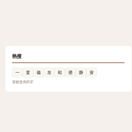
熱搜
一
爱
福
龙
和
德
静
安
常被查询的字