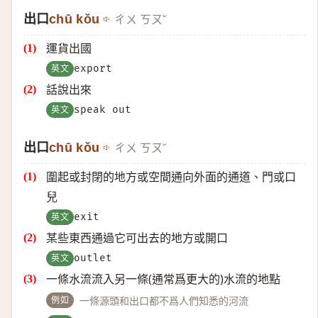
出口
chū kǒu
ㄔㄨ ㄎㄡˇ
運貨出國
英文
export
話說出來
英文
speak out
出口
chū kǒu
ㄔㄨ ㄎㄡˇ
圍起或封閉的地方或空間通向外面的通道、門或口
兒
英文
exit
某些東西通過它可出去的地方或開口
英文
outlet
一條水流流入另一條(通常爲更大的)水流的地點
例如
一條源頭和出口都不爲人們知悉的河流