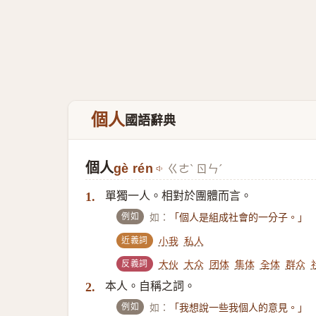
個人
國語辭典
個人
gè rén
ㄍㄜˋ ㄖㄣˊ
單獨一人。相對於團體而言。
1.
例如
如：
「個人是組成社會的一分子。」
近義詞
小我
私人
反義詞
大伙
大众
团体
集体
全体
群众
本人。自稱之詞。
2.
例如
如：
「我想說一些我個人的意見。」