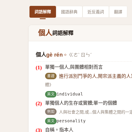
詞語解釋
國語辭典
近反義詞
翻譯
個人
詞語解釋
個人
gè rén
ㄍㄜˋ ㄖㄣˊ
單獨一個人,與團體相對而言
書證
進行派別鬥爭的人,鬧宗派主義的
體》
英文
individual
單獨個人的生存或實體;單一的個體
例如
人與社會之間,或…個人與集體之間的一
英文
personality
自稱。指本人