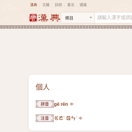
漢典
古籍
詩詞
書法
通識
|
|
|
|
個人
拼音
gè rén
注音
ㄍㄜˋ ㄖㄣˊ