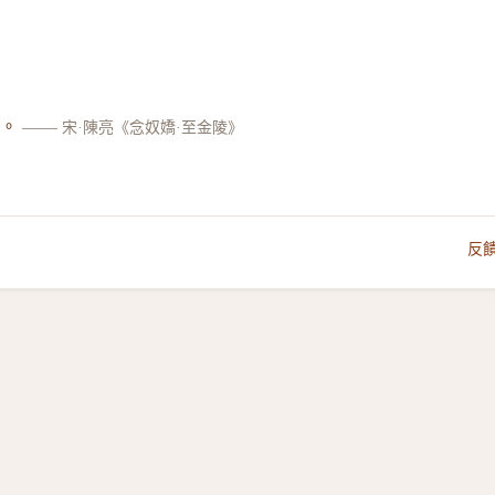
想。
——
宋·陳亮《念奴嬌·至金陵》
反