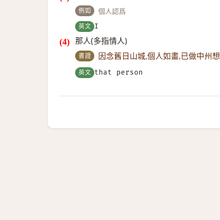
例如
個人認爲
英文
I
那人(多指情人)
書證
因念舊日山城,個人如畫,已做中州
英文
that person