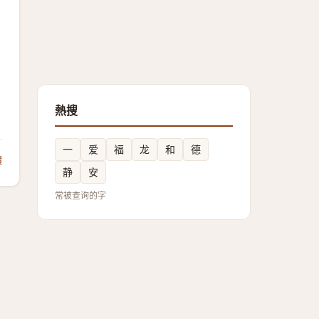
熱搜
一
爱
福
龙
和
德
饋
静
安
常被查询的字