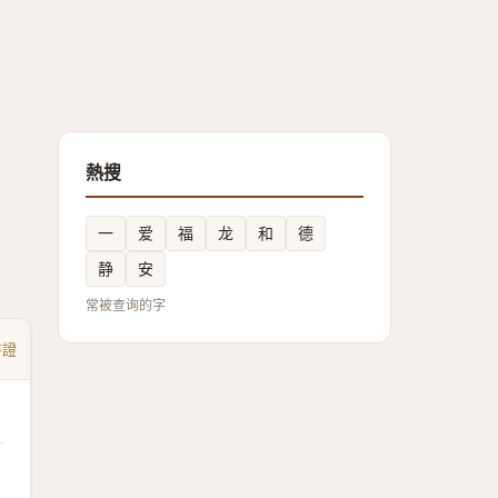
熱搜
一
爱
福
龙
和
德
静
安
常被查询的字
書證