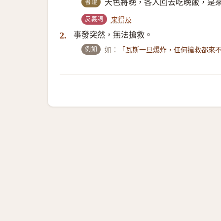
書證
天色將晚，各人回去吃晚飯，是
反義詞
来得及
事發突然，無法搶救。
2.
例如
如：
「瓦斯一旦爆炸，任何搶救都來