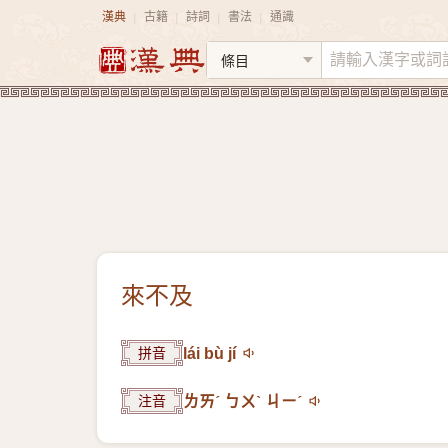
漢典
古籍
詩詞
書法
通識
|
|
|
|
來不及
拼音
lái bù jí
注音
ㄌㄞˊ ㄅㄨˋ ㄐㄧˊ