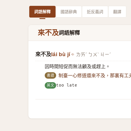
詞語解釋
國語辭典
近反義詞
翻譯
來不及
詞語解釋
來不及
lái bù jí
ㄌㄞˊ ㄅㄨˋ ㄐㄧˊ
因時間短促而無法顧及或趕上。
書證
制臺一心修道還來不及，那裏有工
英文
too late