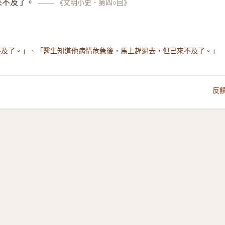
來不及了。
——
《文明小史．第四○回》
、
不及了。」
「醫生知道他病情危急後，馬上趕過去，但已來不及了。」
反