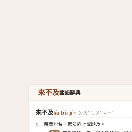
來不及
國語辭典
來不及
lái bù jí
ㄌㄞˊ ㄅㄨˋ ㄐㄧˊ
時間短暫，無法趕上或顧及。
1.