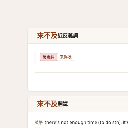
來不及
近反義詞
反義詞
来得及
來不及
翻譯
there's not enough time (to do sth)​, it's
英語