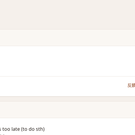
反
 too late (to do sth)​