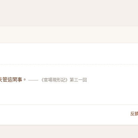
夫管這閑事。
——
《官場現形記》第三一回
反