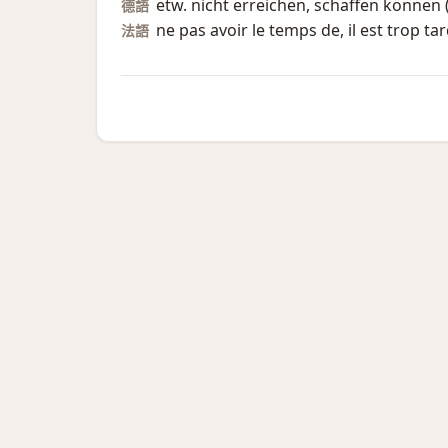
etw. nicht erreichen, schaffen können (
德語
ne pas avoir le temps de, il est trop ta
法語