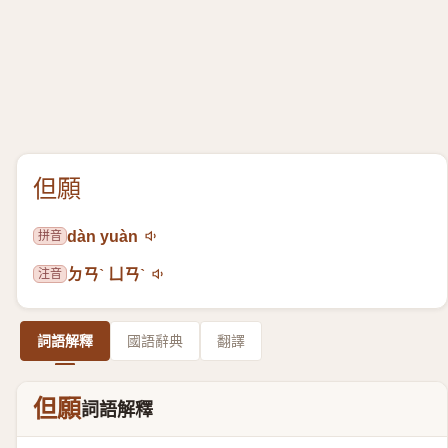
但願
拼音
dàn yuàn
注音
ㄉㄢˋ ㄩㄢˋ
詞語解釋
國語辭典
翻譯
但願
詞語解釋