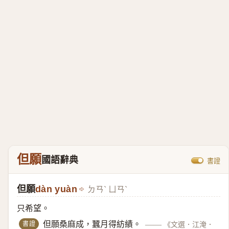
但願
國語辭典
書證
但願
dàn yuàn
ㄉㄢˋ ㄩㄢˋ
只希望。
書證
但願桑麻成，蠶月得紡績。
——
《文選．江淹．