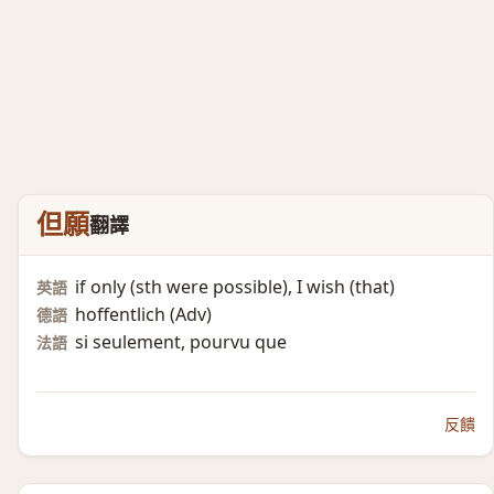
但願
翻譯
if only (sth were possible)​, I wish (that)​
英語
hoffentlich (Adv)​
德語
si seulement, pourvu que
法語
反饋