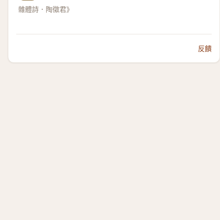
雜體詩．陶徵君》
反饋