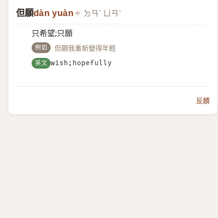
但願
dàn yuàn
ㄉㄢˋ ㄩㄢˋ
只希望;只願
例如
但願我重新變得年輕
英文
wish;hopefully
反饋