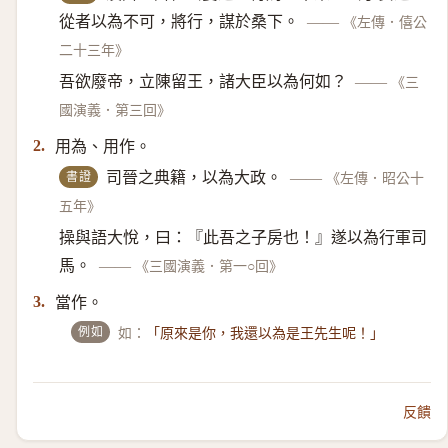
從者以為不可，將行，謀於桑下。
——
《左傳．僖公
二十三年》
吾欲廢帝，立陳留王，諸大臣以為何如？
——
《三
國演義．第三回》
用為、用作。
2.
書證
司晉之典籍，以為大政。
——
《左傳．昭公十
五年》
操與語大悅，曰：『此吾之子房也！』遂以為行軍司
馬。
——
《三國演義．第一○回》
當作。
3.
例如
如：
「原來是你，我還以為是王先生呢！」
反饋