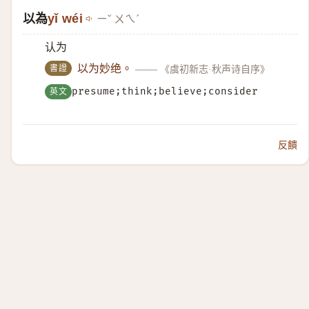
以為
yǐ wéi
ㄧˇ ㄨㄟˊ
认为
書證
以为妙绝。
——
《虞初新志·秋声诗自序》
英文
presume;think;believe;consider
反饋