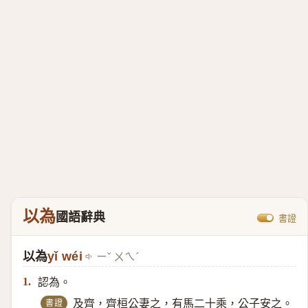
以為
國語辭典
書證
以為
yǐ wéi
ㄧˇ ㄨㄟˊ
認為。
1.
書證
及齊，齊桓公妻之，有馬二十乘，公子安之。