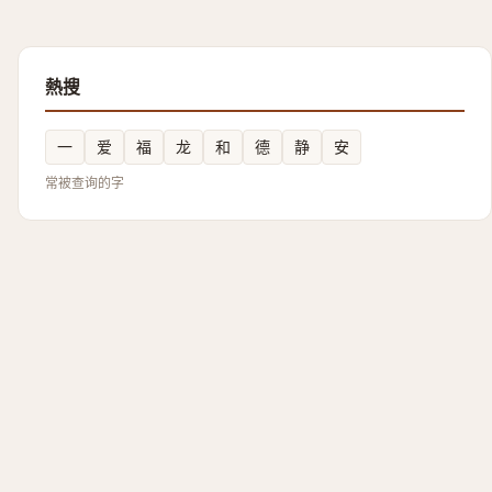
熱搜
一
爱
福
龙
和
德
静
安
常被查询的字