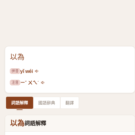
以為
拼音
yǐ wéi
注音
ㄧˇ ㄨㄟˊ
詞語解釋
國語辭典
翻譯
以為
詞語解釋