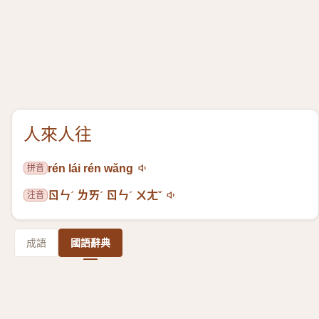
人來人往
拼音
rén lái rén wǎng
注音
ㄖㄣˊ ㄌㄞˊ ㄖㄣˊ ㄨㄤˇ
成語
國語辭典