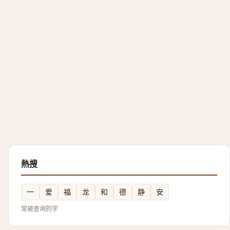
熱搜
一
爱
福
龙
和
德
静
安
常被查询的字