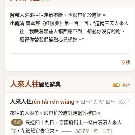
解釋
人來來往往連續不斷。也形容忙於應酬。
出處
清·曹雪芹《紅樓夢》第一百十回：“這兩三天人來人
往，我瞧着那些人都照應不到，想必你沒有吩咐，
還得你替我們操點心兒纔好。”
反饋
人來人往
國語辭典
書證
人來人往
rén lái rén wǎng
ㄖㄣˊ ㄌㄞˊ ㄖㄣˊ ㄨㄤˇ
來往的人很多。形容忙於應對進退等禮節。
書證
只這四十九日，寧國府街上一條白漫漫人來人
往，花簇簇官去官來。
——
《紅樓夢．第一三回》