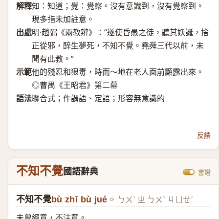
解釋
知：知道；覺：覺察。沒有意識到，沒有覺察到。
現多指未加註意。
出處
明·趙弼《兩教辨》：“遂使昏愚之徒，聽其妖誕，捨
正從邪，醉生夢死，不知不覺。堯舜三代以前，未
聞有此教。”
示範
他的殘忍和狠毒，時而～地在老人面前顯露出來。
◎曹禺《王昭君》第二幕
語法
聯合式；作謂語、定語；形容無意識的
反饋
不知不覺
國語辭典
書證
不知不覺
bù zhī bù jué
ㄅㄨˋ ㄓ ㄅㄨˋ ㄐㄩㄝˊ
未曾經意，不注意。