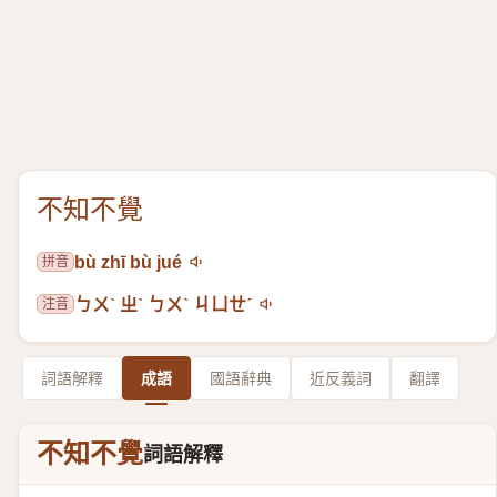
不知不覺
拼音
bù zhī bù jué
注音
ㄅㄨˋ ㄓˋ ㄅㄨˋ ㄐㄩㄝˊ
詞語解釋
成語
國語辭典
近反義詞
翻譯
不知不覺
詞語解釋