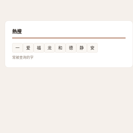
熱搜
一
爱
福
龙
和
德
静
安
常被查询的字