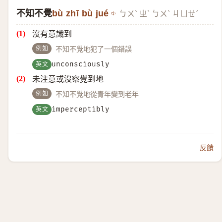
不知不覺
bù zhī bù jué
ㄅㄨˋ ㄓˋ ㄅㄨˋ ㄐㄩㄝˊ
沒有意識到
例如
不知不覺地犯了一個錯誤
英文
unconsciously
未注意或沒察覺到地
例如
不知不覺地從青年變到老年
英文
imperceptibly
反饋