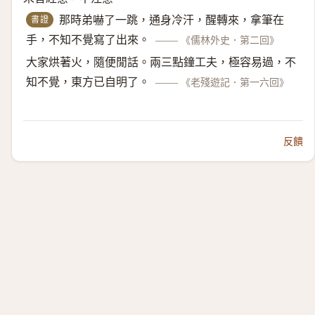
書證
那時弟嚇了一跳，通身冷汗，醒轉來，拿筆在
手，不知不覺寫了出來。
——
《儒林外史．第二回》
大家烘著火，隨便閒話。兩三點鐘工夫，極容易過，不
知不覺，東方已自明了。
——
《老殘遊記．第一六回》
反饋