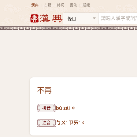
漢典
古籍
詩詞
書法
通識
|
|
|
|
不再
拼音
bù zài
注音
ㄅㄨˋ ㄗㄞˋ