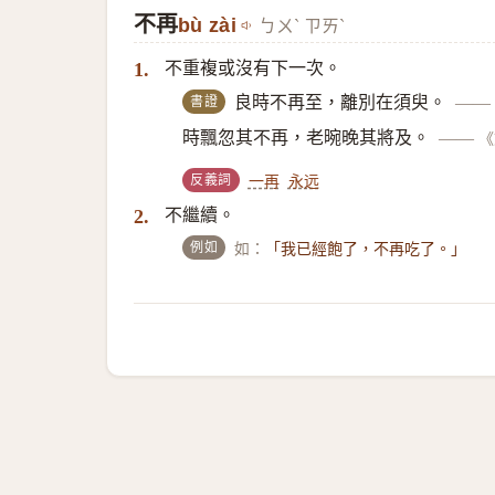
不再
bù zài
ㄅㄨˋ ㄗㄞˋ
不重複或沒有下一次。
1.
書證
良時不再至，離別在須臾。
——
時飄忽其不再，老晼晚其將及。
——
《
反義詞
一再
永远
不繼續。
2.
例如
如：
「我已經飽了，不再吃了。」