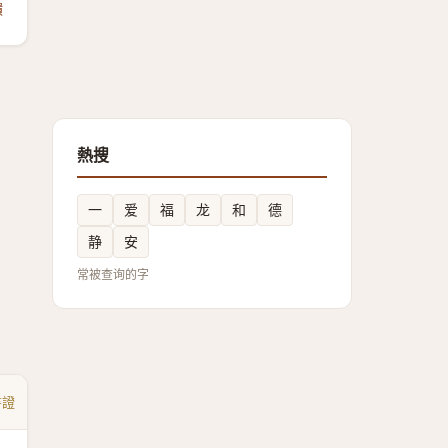
饋
熱搜
一
爱
福
龙
和
德
静
安
常被查询的字
書證