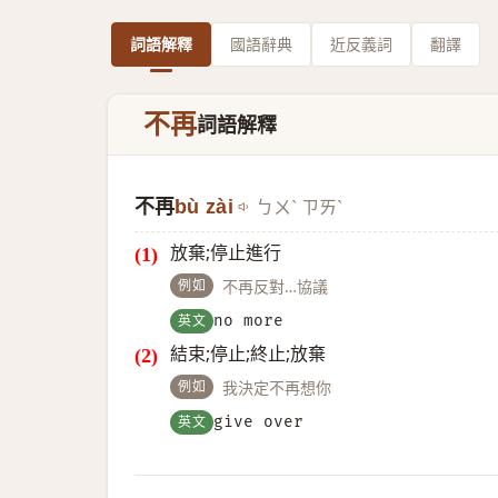
詞語解釋
國語辭典
近反義詞
翻譯
不再
詞語解釋
不再
bù zài
ㄅㄨˋ ㄗㄞˋ
放棄;停止進行
例如
不再反對…協議
英文
no more
結束;停止;終止;放棄
例如
我決定不再想你
英文
give over