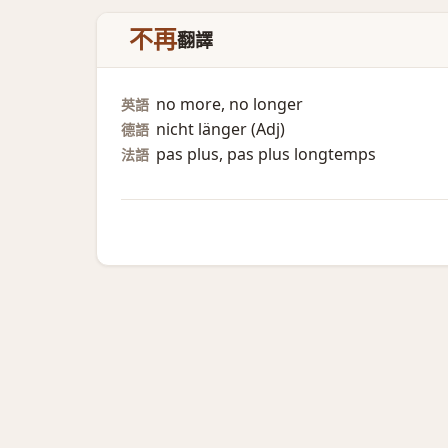
不再
翻譯
no more, no longer
英語
nicht länger (Adj)​
德語
pas plus, pas plus longtemps
法語