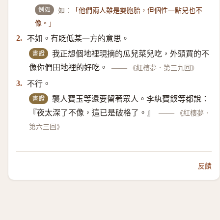
例如
如：
「他們兩人雖是雙胞胎，但個性一點兒也不
像。」
不如。有貶低某一方的意思。
2.
書證
我正想個地裡現摘的瓜兒菜兒吃，外頭買的不
像你們田地裡的好吃。
——
《紅樓夢．第三九回》
不行。
3.
書證
襲人寶玉等還要留著眾人。李紈寶釵等都說：
『夜太深了不像，這已是破格了。』
——
《紅樓夢．
第六三回》
反饋