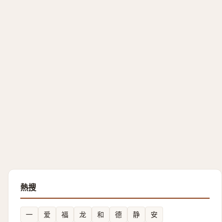
熱搜
一
爱
福
龙
和
德
静
安