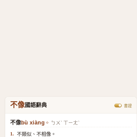
不像
國語辭典
書證
不像
bù xiàng
ㄅㄨˋ ㄒㄧㄤˋ
不類似、不相像。
1.