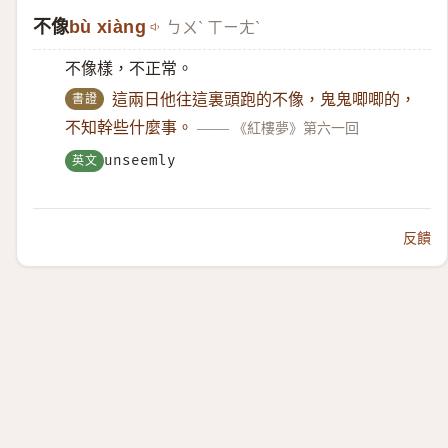
不像
bù xiàng
ㄅㄨˋ ㄒㄧㄤˋ
不像樣，不正常。
書證
這兩日他往這裏頭跑的不像，鬼鬼唧唧的，
不知幹些什麼事。
——
《紅樓夢》第六一回
英文
unseemly
反饋