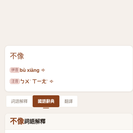
不像
拼音
bù xiàng
注音
ㄅㄨˋ ㄒㄧㄤˋ
詞語解釋
國語辭典
翻譯
不像
詞語解釋