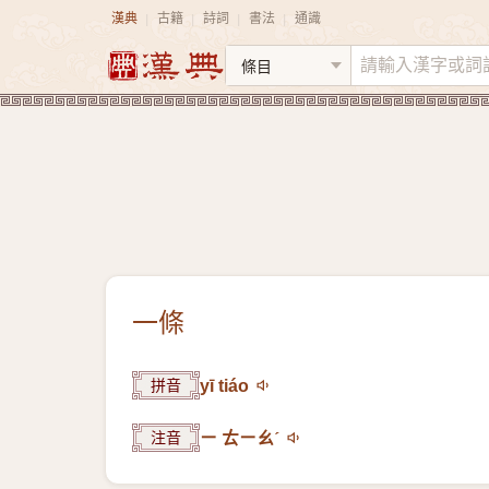
漢典
古籍
詩詞
書法
通識
|
|
|
|
一條
拼音
yī tiáo
注音
ㄧ ㄊㄧㄠˊ