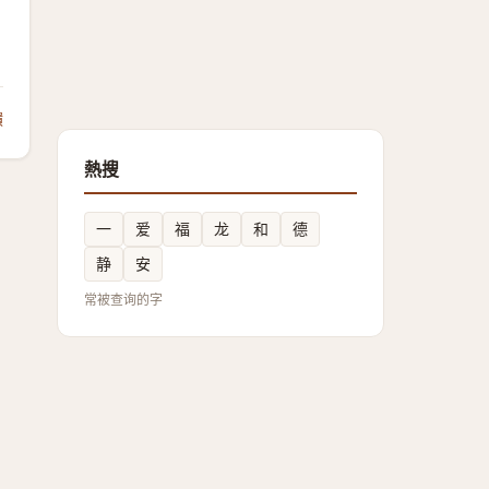
饋
熱搜
一
爱
福
龙
和
德
静
安
常被查询的字