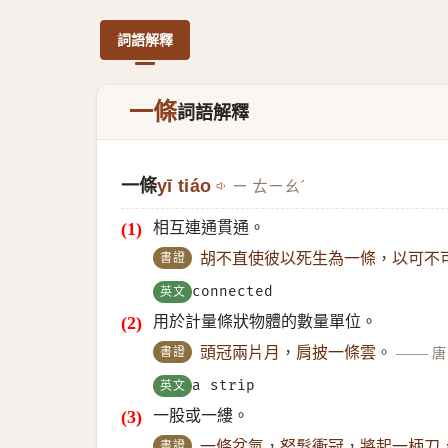
詞語解釋
一條
詞語解釋
一條
yī tiáo
ㄧ ㄊㄧㄠˊ
相互連通貫通。
書證
胡不直使彼以死生為一條，以可不
英文
connected
用於計量條狀物體的數量單位。
書證
頭冠兩片月，肩披一條雲。
——
唐
英文
a strip
一股或一縷。
書證
一條忿氣，怒髮衝冠，將起一柄刀