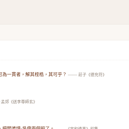
可為一貫者，解其桎梏，其可乎？
——
莊子《德充符》
·孟郊《送李尊師玄》
，把閻婆惜·吳偉兩個殺了。
——
《宣和遺事》前集