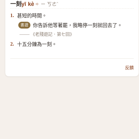
一刻
yī kè
ㄧ ㄎㄜˋ
甚短的時間。
1.
書證
你告訴他等著罷，我略停一刻就回去了。
——
《老殘遊記．第七回》
十五分鐘為一刻。
2.
反饋