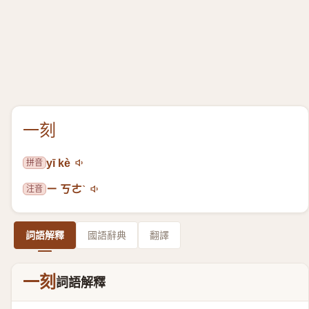
一刻
拼音
yī kè
注音
ㄧ ㄎㄜˋ
詞語解釋
國語辭典
翻譯
一刻
詞語解釋