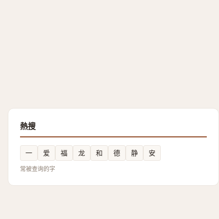
熱搜
一
爱
福
龙
和
德
静
安
常被查询的字