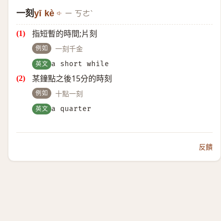
一刻
yī kè
ㄧ ㄎㄜˋ
指短暫的時間;片刻
例如
一刻千金
英文
a short while
某鐘點之後15分的時刻
例如
十點一刻
英文
a quarter
反饋