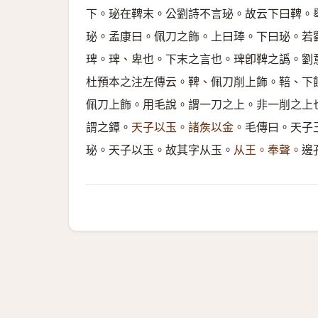
下。珌在鞞末。公劉詩不言珌。故云下曰鞞。
珌。孟康曰。佩刀之飾。上曰琫。下曰珌。若
琕。琕、卑也。下末之言也。琕卽鞞之譌。劉
杜預本之注左傳云。鞞、佩刀削上飾。鞛、下
佩刀上飾。用毛說。謂一刀之上。非一削之上
謂之鐔。
天子以玉。諸矦以金。
毛傳曰。天子
珌。天子以玉。故其字从玉。
从王。奉聲。
邊