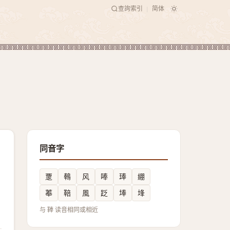
查詢索引
简体
|
同音字
覂
䳞
风
唪
琫
綳
菶
鞛
風
䟪
埲
埄
与 䩬 读音相同或相近