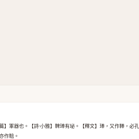
篇】軍器也。【詩·小雅】鞞琫有珌。【釋文】琫，又作䩬，必
亦作鞛。