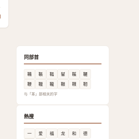
饋
同部首
鞴
䩨
鞜
鞤
鞵
韆
鞭
䪉
䪊
鞎
䪁
靭
与「革」部相关的字
熱搜
一
爱
福
龙
和
德