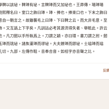
舉鞞以該珌。鞞琫有珌。言鞞琫而又加珌也。王莽傳。瑒琫瑒
劉熙釋名曰。室口之飾曰琫。琫、捧也。捧束口也。下末之飾曰
意自一鞘言之。故雖襲毛上曰琫、下曰鞞之云。而大非毛意。至
飾。又互譌上下字矣。凡訓詁必考其源流得失者、舉眡此。許云
也。凡刀劒以手所執爲上。刀謂之穎。亦曰環。書刀謂之拊。劒
玉琫而珧珌。諸矦璗琫而璆珌。大夫鐐琫而鏐珌。士珕琫而珕
孔切。九部。左傳作鞛。咅奉合音。如棓字亦咅聲之比。
反