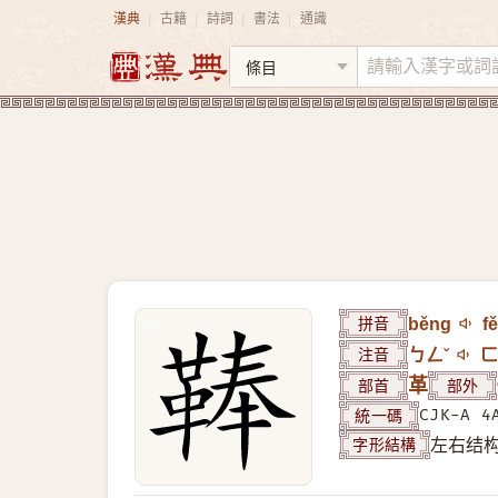
漢典
古籍
詩詞
書法
通識
|
|
|
|
拼音
běng
f
注音
ㄅㄥˇ
ㄈ
部首
革
部外
統一碼
CJK-A 4
字形結構
左右结