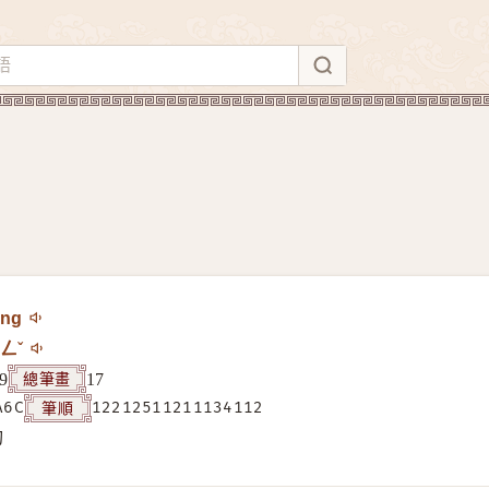
ěng
ㄥˇ
總筆畫
9
17
筆順
A6C
12212511211134112
构