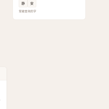
静
安
常被查询的字
孔