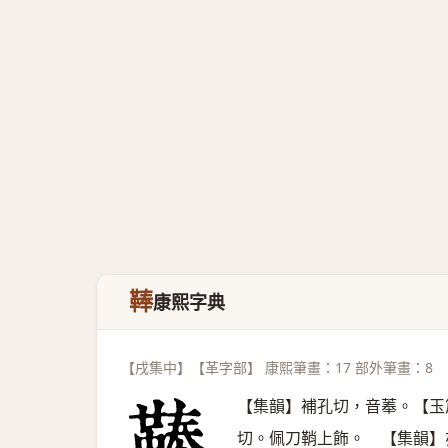
䩬
康熙字典
【戌集中】【革字部】 康熙筆畫：17 部外筆畫：8
【集韻】補孔切，音菶。【玉
切。佩刀鞘上飾。 【集韻】