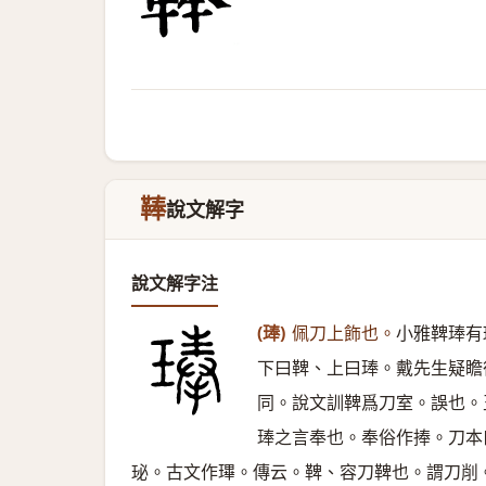
䩬
說文解字
說文解字注
(琫)
佩刀上飾也。
小雅鞞琫有
下曰鞞、上曰琫。戴先生疑瞻
同。說文訓鞞爲刀室。誤也。
琫之言奉也。奉俗作捧。刀本
珌。古文作㻫。傳云。鞞、容刀鞞也。謂刀削