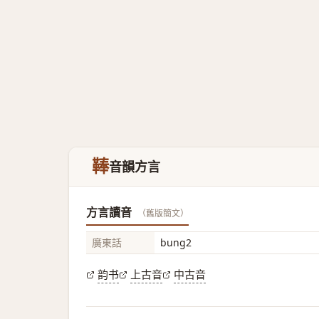
䩬
音韻方言
方言讀音
（舊版簡文）
廣東話
bung2
韵书
上古音
中古音