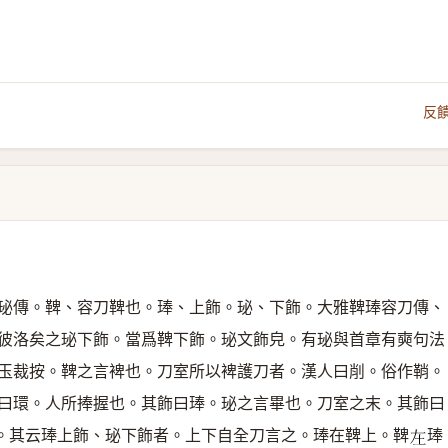
反
珌傳。鞞、容刀鞞也。琫、上飾。珌、下飾。大雅鞞琫容刀傳、
彼洛矣之珌下飾。當爲鞞下飾。珌文飾皃。有珌與首章有奭句法
玉裁按。鞞之言裨也。刀室所以裨護刀者。漢人曰削。俗作鞘。
曰環。人所捧握也。其飾曰琫。珌之言畢也。刀室之末。其飾曰
。其云琫上飾、珌下飾者。上下自全刀言之。琫在鞞上。鞞
琫
𡉄