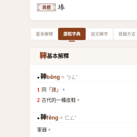
異體
基本解釋
康熙字典
說文解字
音韻方言
䩬
基本解釋
䩬
běng
ㄅㄥˇ
●
同
。
「
琫
」
古代的一種皮鞋。
䩬
fěng
ㄈㄥˇ
●
軍器。