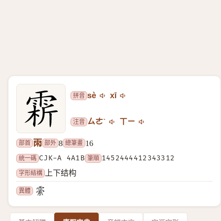
拼音
sè
xī
注音
ㄙㄜˋ
ㄒㄧ
雨
部首
部外
總筆畫
8
16
統一碼
CJK-A 4A1B
筆順
1452444412343312
字形結構
上下结构
異體