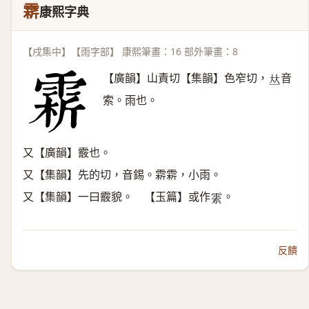
䨛
康熙字典
【戌集中】【雨字部】 康熙筆畫：16 部外筆畫：8
【廣韻】山責切【集韻】色窄切，
音
𠀤
索。雨也。
又【廣韻】霰也。
又【集韻】先的切，音錫。䨛䨛，小雨。
又【集韻】一曰霰貌。 【玉篇】或作
。
𩄜
反饋