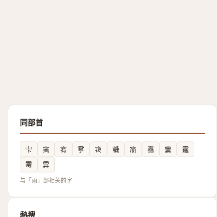
同部首
雫
䨑
䨖
雽
霭
䨲
䨜
靐
霋
霆
霉
䨍
与「雨」部相关的字
熱搜