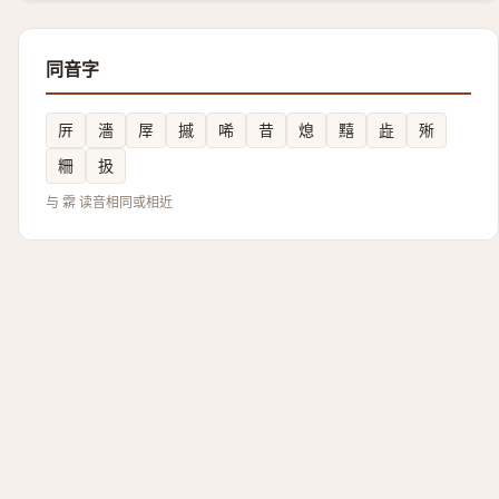
同音字
㕃
濇
屖
摵
唏
昔
熄
䵱
歮
㱤
粣
扱
与 䨛 读音相同或相近