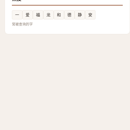
一
爱
福
龙
和
德
静
安
常被查询的字