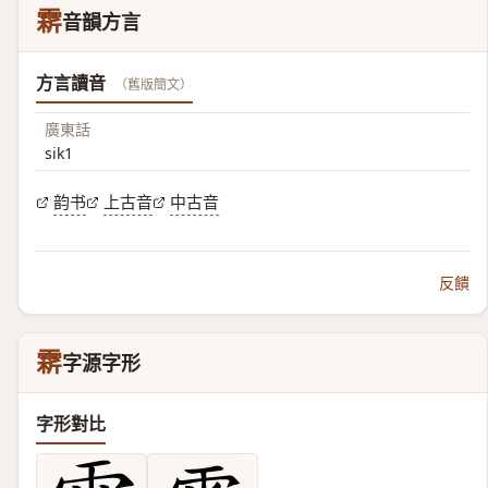
䨛
音韻方言
方言讀音
（舊版簡文）
廣東話
sik1
韵书
上古音
中古音
反饋
䨛
字源字形
字形對比