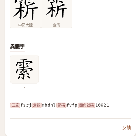
中國大陸
臺灣
異體字
𩄜
五筆
fsrj
倉頡
mbdhl
鄭碼
fvfp
四角號碼
10921
反饋