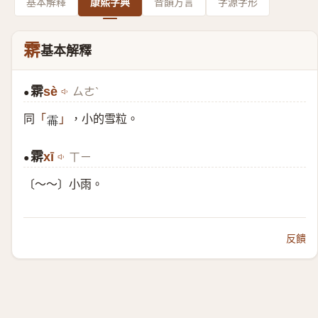
基本解釋
康熙字典
音韻方言
字源字形
䨛
基本解釋
䨛
sè
ㄙㄜˋ
●
同
，小的雪粒。
「
」
𩂨
䨛
xī
ㄒㄧ
●
〔～～〕小雨。
反饋