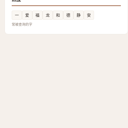
一
爱
福
龙
和
德
静
安
常被查询的字