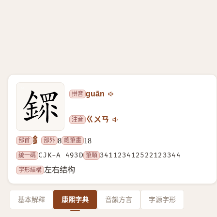
拼音
guān
注音
ㄍㄨㄢ
釒
部首
部外
總筆畫
8
18
統一碼
CJK-A 493D
筆順
341123412522123344
字形結構
左右结构
基本解釋
康熙字典
音韻方言
字源字形