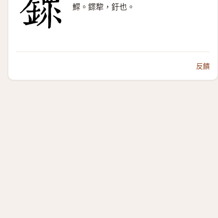
鰥。䤽犂，釪也。
反饋