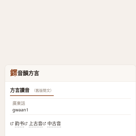
䤽
音韻方言
方言讀音
（舊版簡文）
廣東話
gwaan1
韵书
上古音
中古音