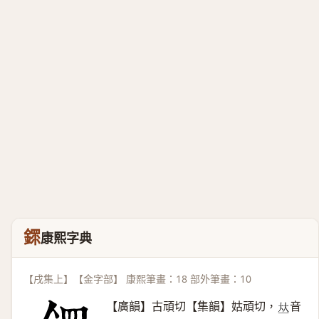
䤽
康熙字典
【戌集上】【金字部】 康熙筆畫：18 部外筆畫：10
【廣韻】古頑切【集韻】姑頑切，
音
𠀤