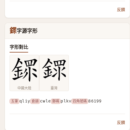
反饋
䤽
字源字形
字形對比
中國大陸
臺灣
五筆
qliy
倉頡
cwle
鄭碼
plkv
四角號碼
86199
反饋