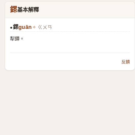
䤽
基本解釋
䤽
guān
ㄍㄨㄢ
●
犁鏵。
反饋