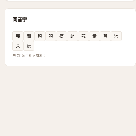
同音字
莞
關
観
覌
癏
䗆
蒄
䚪
菅
涫
关
瘝
与 䤽 读音相同或相近