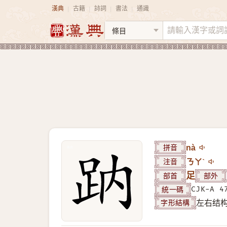
漢典
古籍
詩詞
書法
通識
|
|
|
|
拼音
nà
注音
ㄋㄚˋ
部首
足
部外
統一碼
CJK-A 4
字形結構
左右结