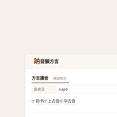
䟜
音韻方言
方言讀音
（舊版簡文）
廣東話
nap6
韵书
上古音
中古音