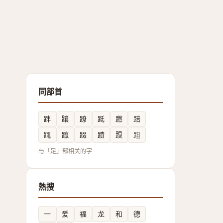
同部首
跘
躟
蹽
䟡
蹨
踣
踂
躥
䟾
蹟
䠐
跙
与「足」部相关的字
熱搜
一
爱
福
龙
和
德