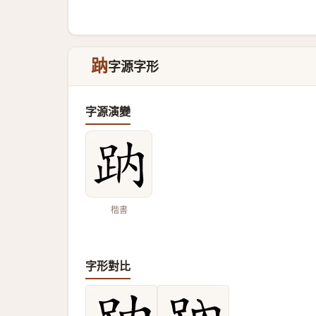
䟜
字源字形
字源演變
楷書
字形對比