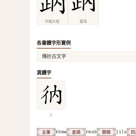
中國大陸
臺灣
各書體字形實例
傳抄古文字
異體字
𢓇
五筆
倉頡
鄭碼
四
khmw
rmob
jilo