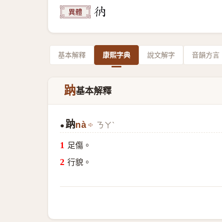
異體
基本解釋
康熙字典
說文解字
音韻方言
䟜
基本解釋
䟜
nà
ㄋㄚˋ
●
足傷。
行貌。