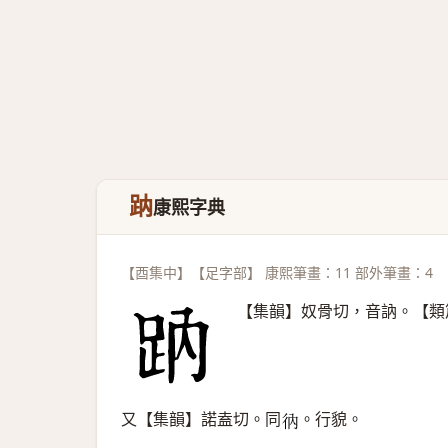
䟜
康熙字典
【酉集中】【足字部】 康熙筆畫：11 部外筆畫：4
【集韻】奴骨切，音訥。【類
又【集韻】諾盍切。同
。行貌。
𢓇