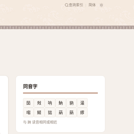
查詢索引
简体
|
同音字
笝
㪎
呐
魶
豽
㵊
㗙
䱹
貀
蒳
䈫
䋾
与 䟜 读音相同或相近