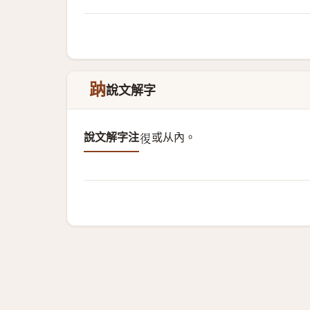
䟜
說文解字
說文解字注
或从內。
𢓴