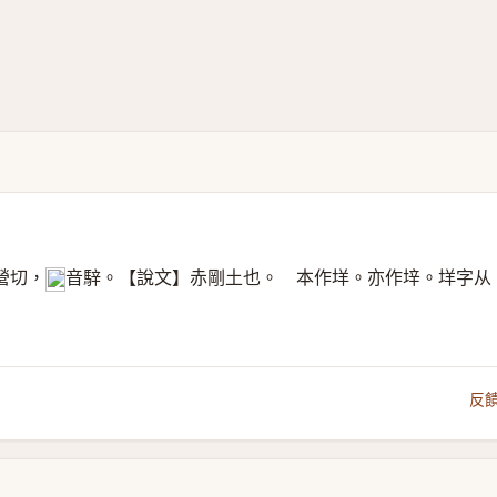
營切，
音騂。【說文】赤剛土也。 本作垟。亦作垶。垟字从
𠀤
反