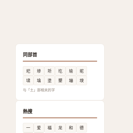
同部首
圯
墋
圻
圪
堬
坭
㙌
墖
塗
墾
塴
堗
与「土」部相关的字
熱搜
一
爱
福
龙
和
德