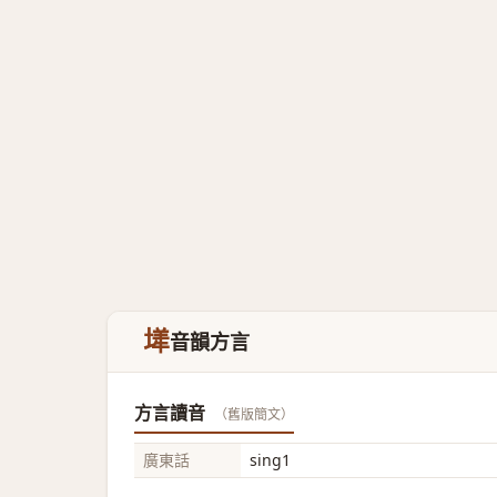
㙚
音韻方言
方言讀音
（舊版簡文）
廣東話
sing1