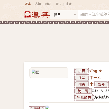
漢典
古籍
詩詞
書法
通識
|
|
|
|
拼音
xīng
注音
ㄒㄧㄥ
部首
土
部外
統一碼
CJK-A 3
字形結構
左右结
異體