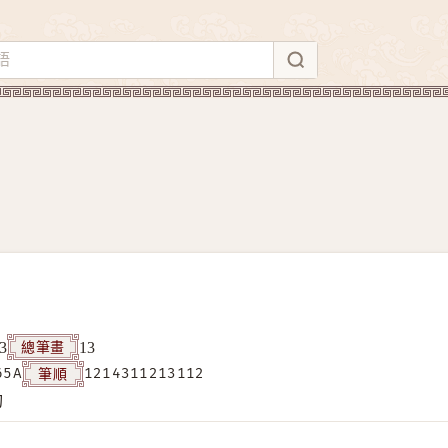
總筆畫
3
13
筆順
65A
1214311213112
构