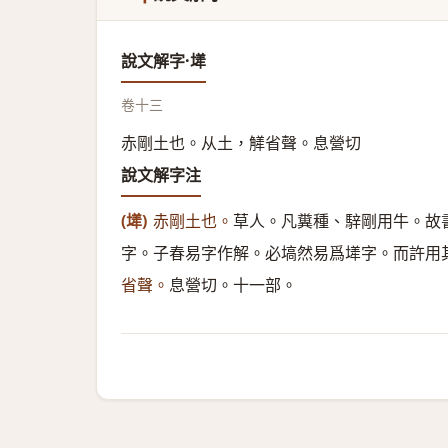
說文解字·㙚
卷十三
赤剛土也。从土，觲省聲。息營切
說文解字注
(㙚)
赤剛土也。
草人。凡糞種、騂剛用牛。故
字。子春易字作解。必塙然易爲㙚字。而許用
省聲。
息營切。十一部。