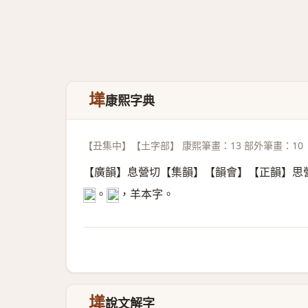
㙚
康熙字典
【丑集中】【土字部】 康熙筆畫：13 部外筆畫：10
【廣韻】息營切【集韻】【韻會】【正韻】思
。
，羊本字。
𦍋
𦍋
㙚
說文解字