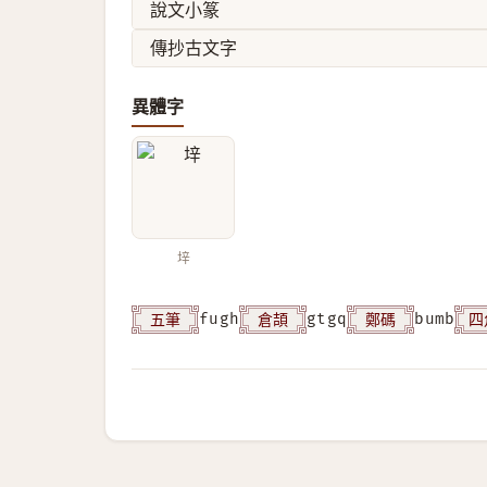
說文小篆
傳抄古文字
異體字
垶
五筆
倉頡
鄭碼
四
fugh
gtgq
bumb