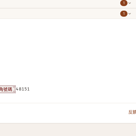
1
1
角號碼
48151
反