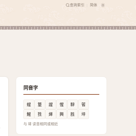
查詢索引
简体
|
同音字
䗌
篂
謃
惺
騂
箵
鯹
狌
㷣
興
胜
垶
与 㙚 读音相同或相近