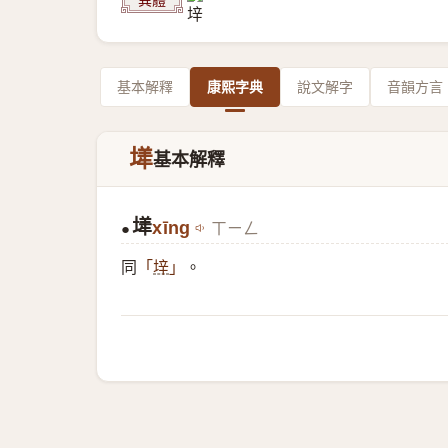
基本解釋
康熙字典
說文解字
音韻方言
㙚
基本解釋
㙚
xīng
ㄒㄧㄥ
●
同
。
「
垶
」