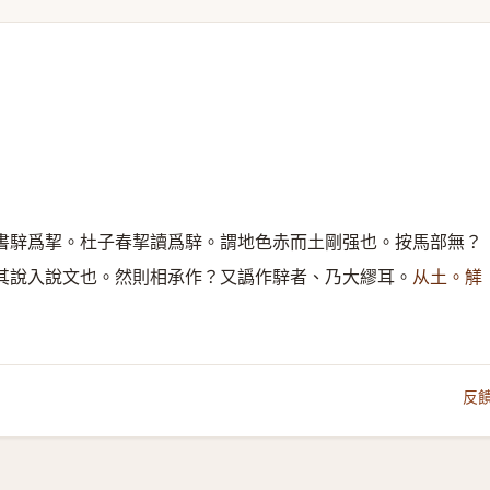
書騂爲挈。杜子春挈讀爲騂。謂地色赤而土剛强也。按馬部無？
其說入說文也。然則相承作？又譌作騂者、乃大繆耳。
从土。觲
反