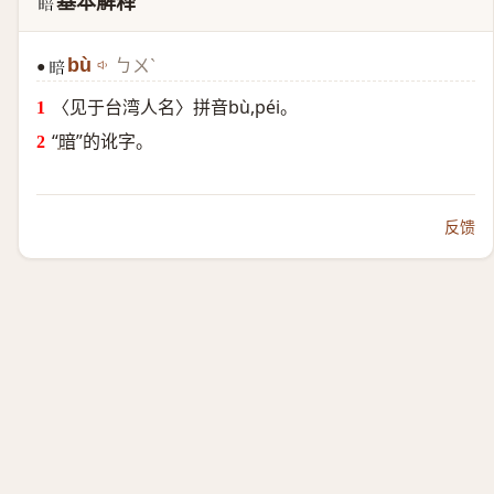
基本解释
𲤣
bù
ㄅㄨˋ
●
𲤣
〈见于台湾人名〉拼音bù,péi。
“
暗
”的讹字。
反馈