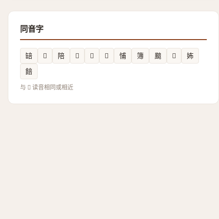
同音字
䍌
𠀚
陪
𡏿
𲑍
𣽕
悑
簿
䬏
𤸵
㚴
餢
与 𲤣 读音相同或相近