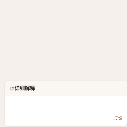
详细解释
𲤣
反馈