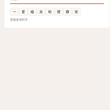
一
爱
福
龙
和
德
静
安
常被查询的字