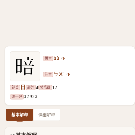
拼音
bù
注音
ㄅㄨˋ
日
部首
部外
总笔画
4
12
统一码
32923
基本解释
详细解释