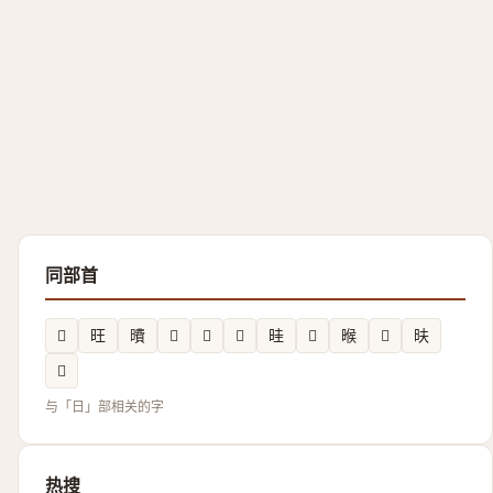
同部首
𣈎
旺
曊
𣌓
𰕱
𰖡
晆
𱢛
㬋
𣍙
㫙
𣊔
与「日」部相关的字
热搜