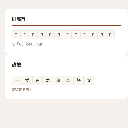
同部首
𱝮
𢖠
𰐵
𢖇
𢖊
𭛬
𢖃
𢕍
𢕑
𭜃
𮱾
𪫗
与「彳」部相关的字
热搜
一
爱
福
龙
和
德
静
安
常被查询的字