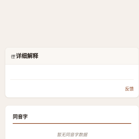
详细解释
𲟦
反馈
同音字
暂无同音字数据