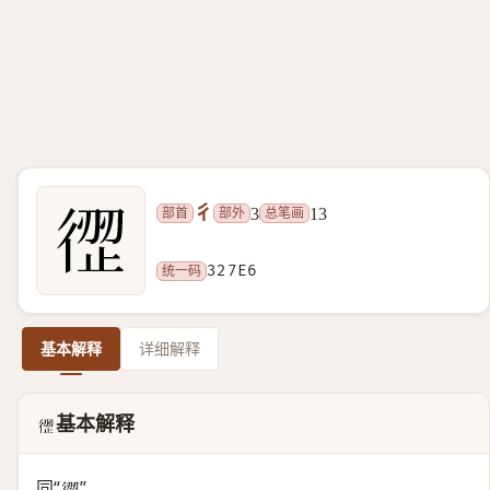
彳
部首
部外
总笔画
3
13
统一码
327E6
基本解释
详细解释
基本解释
𲟦
同“
”。