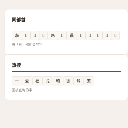
同部首
暅
𲥉
𣌵
𱢉
昂
𪰳
曟
𭧪
𣊷
𲤽
𰖒
𣇒
与「日」部相关的字
热搜
一
爱
福
龙
和
德
静
安
常被查询的字