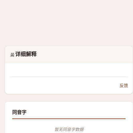
详细解释
𱢟
反馈
同音字
暂无同音字数据