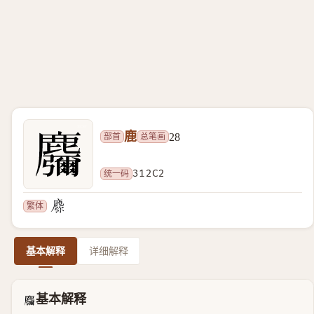
鹿
部首
总笔画
28
统一码
312C2
繁体
基本解释
详细解释
基本解释
𱋂