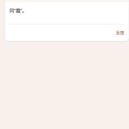
同“
麛
”。
反馈