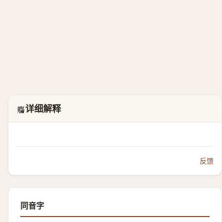
详细解释
𱋂
反馈
同音字