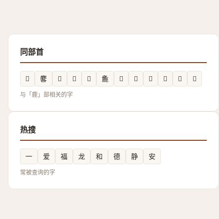
同部首
𪊒
𪊲
𪊸
𳐾
𳐱
麁
𪋦
𪋭
𪋙
𪊼
𳐮
𮭸
与「鹿」部相关的字
热搜
一
爱
福
龙
和
德
静
安
常被查询的字