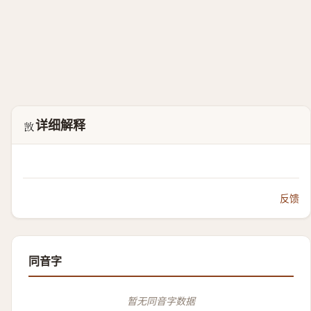
详细解释
𮲔
反馈
同音字
暂无同音字数据