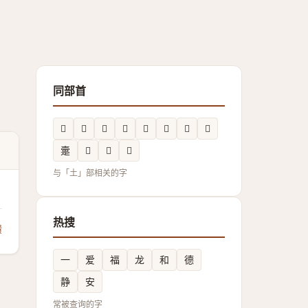
同部首
𭏖
𡍊
𡏣
𲙷
𱗩
𡑹
𱗿
𱘔
㚄
𲚙
𡑜
𡐀
与「土」部相关的字
热搜
馈
一
爱
福
龙
和
德
静
安
常被查询的字