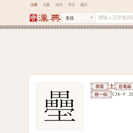
汉典
古籍
诗词
书法
通识
|
|
|
|
部首
土
总笔画
统一码
CJK-F 2