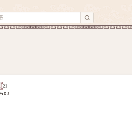
21
D40D