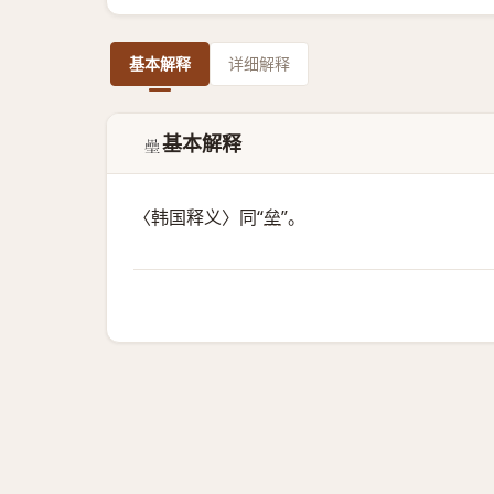
基本解释
详细解释
基本解释
𭐍
〈韩国释义〉同“
垒
”。