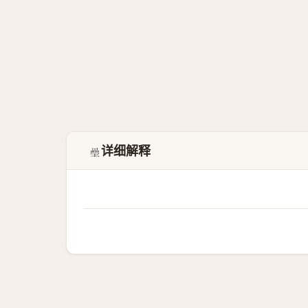
详细解释
𭐍