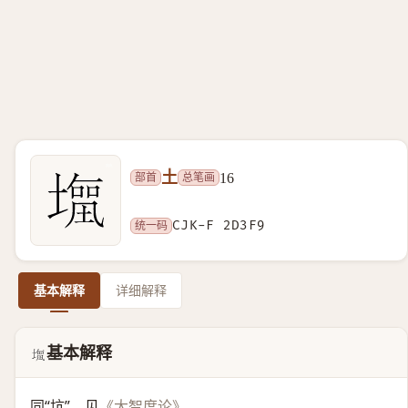
土
部首
总笔画
16
统一码
CJK-F 2D3F9
基本解释
详细解释
基本解释
𭏹
同“
坑
”。见
。
《大智度论》