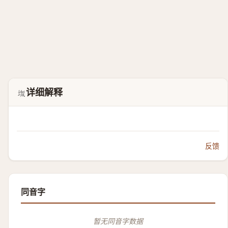
详细解释
𭏹
反馈
同音字
暂无同音字数据