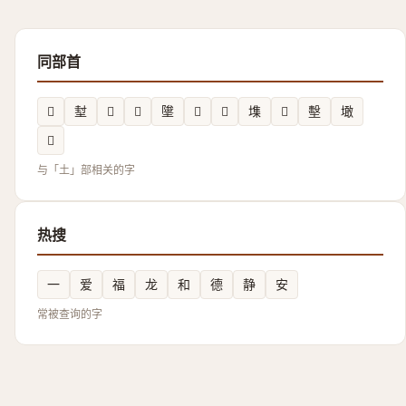
同部首
𡐜
堼
𡉚
𡐊
𡍵
𱗤
𲚪
㙫
𱖽
墼
𡑒
𪣒
与「土」部相关的字
热搜
一
爱
福
龙
和
德
静
安
常被查询的字