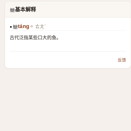
基本解释
𩹶
táng
ㄊㄤˊ
●
𩹶
古代泛指某些口大的鱼。
反馈