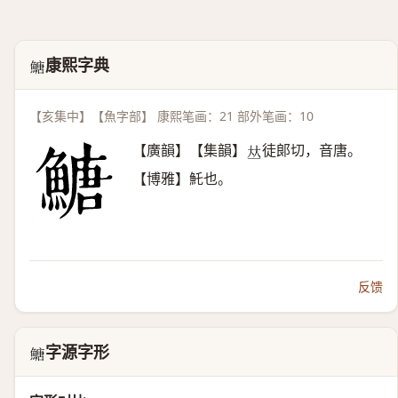
康熙字典
𩹶
【亥集中】【魚字部】 康熙笔画：21 部外笔画：10
【廣韻】【集韻】
徒郞切，音唐。
𠀤
【博雅】魠也。
反馈
字源字形
𩹶