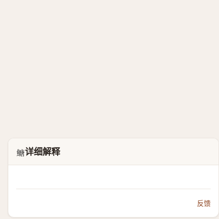
详细解释
𩹶
反馈