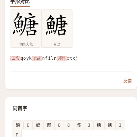
字形对比
中国大陆
台湾
五笔
qoyk
仓颉
nfilr
郑码
rtxj
反馈
同音字
瑭
𲤵
嵣
闛
𤠯
𩥁
䣘
𰸄
糖
搪
𦼕
𤨫