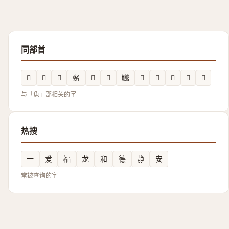
同部首
𩼛
𩺿
𩶦
䱗
𩸪
𩷉
鿳
𩷢
𩼌
𩼜
𩽠
𩸊
与「魚」部相关的字
热搜
一
爱
福
龙
和
德
静
安
常被查询的字