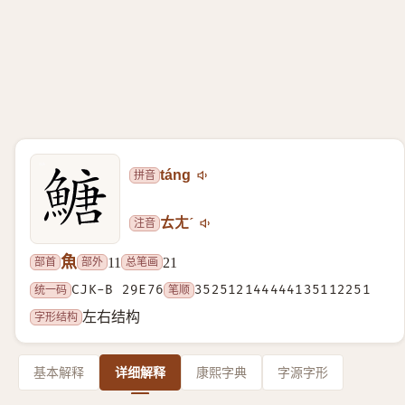
拼音
táng
注音
ㄊㄤˊ
魚
部首
部外
总笔画
11
21
统一码
CJK-B 29E76
笔顺
352512144444135112251
字形结构
左右结构
基本解释
详细解释
康熙字典
字源字形